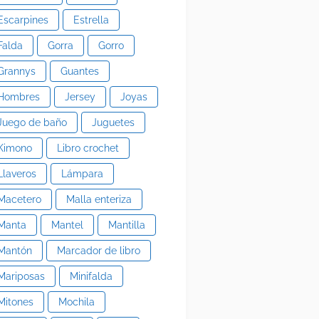
Escarpines
Estrella
Falda
Gorra
Gorro
Grannys
Guantes
Hombres
Jersey
Joyas
Juego de baño
Juguetes
Kimono
Libro crochet
Llaveros
Lámpara
Macetero
Malla enteriza
Manta
Mantel
Mantilla
Mantón
Marcador de libro
Mariposas
Minifalda
Mitones
Mochila