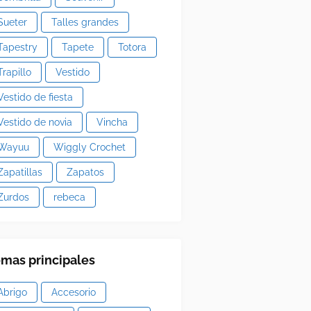
Sueter
Talles grandes
Tapestry
Tapete
Totora
Trapillo
Vestido
Vestido de fiesta
Vestido de novia
Vincha
Wayuu
Wiggly Crochet
Zapatillas
Zapatos
Zurdos
rebeca
mas principales
Abrigo
Accesorio