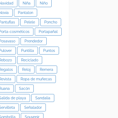
Navidad
Niña
Niño
Novia
Pantalon
Pantuflas
Pelele
Poncho
Porta-cosméticos
Portapañal
Posavaso
Prendedor
Pulover
Puntilla
Puntos
Rebozo
Reciclado
Regalos
Reloj
Remera
Revista
Ropa de muñecas
Ruana
Sacón
Salida de playa
Sandalia
Servilleta
Señalador
Sombrilla
Souvenir