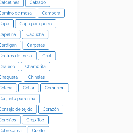
Calcetines
Calzado
Camino de mesa
Campera
Capa
Capa para perro
Capelina
Capucha
Cardigan
Carpetas
Centros de mesa
Chal
Chaleco
Chambrita
Chaqueta
Chinelas
Colcha
Collar
Comunión
Conjunto para niña
Consejo de tejido
Corazón
Corpiños
Crop Top
Cubrecama
Cuello