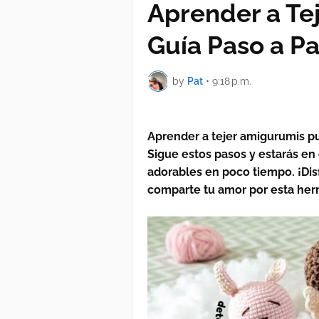
Aprender a Te
Guía Paso a P
by
Pat
•
9:18 p.m.
Aprender a tejer amigurumis pu
Sigue estos pasos y estarás e
adorables en poco tiempo. ¡Dis
comparte tu amor por esta her