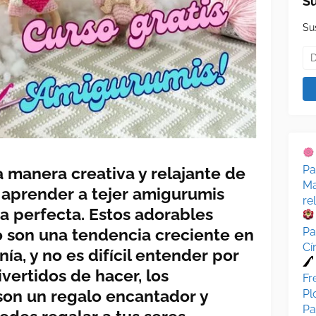
Su
Su
Pa
 manera creativa y relajante de
Ma
, aprender a tejer amigurumis
re
a perfecta. Estos adorables
 son una tendencia creciente en
Pa
Cí
ía, y no es difícil entender por
vertidos de hacer, los
Fr
on un regalo encantador y
Pl
Pa