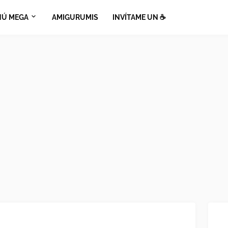
Ú MEGA
AMIGURUMIS
INVÍTAME UN ☕​