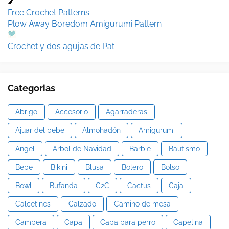
Free Crochet Patterns
Plow Away Boredom Amigurumi Pattern
Crochet y dos agujas de Pat
Categorias
Abrigo
Accesorio
Agarraderas
Ajuar del bebe
Almohadón
Amigurumi
Angel
Arbol de Navidad
Barbie
Bautismo
Bebe
Bikini
Blusa
Bolero
Bolso
Bowl
Bufanda
C2C
Cactus
Caja
Calcetines
Calzado
Camino de mesa
Campera
Capa
Capa para perro
Capelina