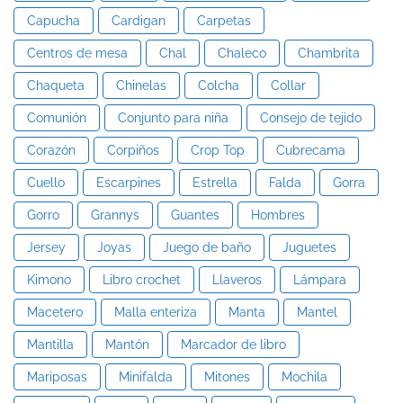
Capucha
Cardigan
Carpetas
Centros de mesa
Chal
Chaleco
Chambrita
Chaqueta
Chinelas
Colcha
Collar
Comunión
Conjunto para niña
Consejo de tejido
Corazón
Corpiños
Crop Top
Cubrecama
Cuello
Escarpines
Estrella
Falda
Gorra
Gorro
Grannys
Guantes
Hombres
Jersey
Joyas
Juego de baño
Juguetes
Kimono
Libro crochet
Llaveros
Lámpara
Macetero
Malla enteriza
Manta
Mantel
Mantilla
Mantón
Marcador de libro
Mariposas
Minifalda
Mitones
Mochila