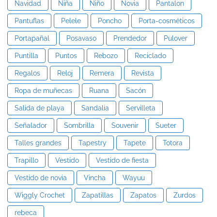
Navidad
Niña
Niño
Novia
Pantalon
Pantuflas
Pelele
Poncho
Porta-cosméticos
Portapañal
Posavaso
Prendedor
Pulover
Puntilla
Puntos
Rebozo
Reciclado
Regalos
Reloj
Remera
Revista
Ropa de muñecas
Ruana
Sacón
Salida de playa
Sandalia
Servilleta
Señalador
Sombrilla
Souvenir
Sueter
Talles grandes
Tapestry
Tapete
Totora
Trapillo
Vestido
Vestido de fiesta
Vestido de novia
Vincha
Wayuu
Wiggly Crochet
Zapatillas
Zapatos
Zurdos
rebeca