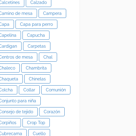
Calcetines
Calzado
Camino de mesa
Campera
Capa
Capa para perro
Capelina
Capucha
Cardigan
Carpetas
Centros de mesa
Chal
Chaleco
Chambrita
Chaqueta
Chinelas
Colcha
Collar
Comunión
Conjunto para niña
Consejo de tejido
Corazón
Corpiños
Crop Top
Cubrecama
Cuello