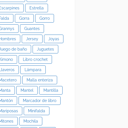
Escarpines
Estrella
Falda
Gorra
Gorro
Grannys
Guantes
Hombres
Jersey
Joyas
Juego de baño
Juguetes
Kimono
Libro crochet
Llaveros
Lámpara
Macetero
Malla enteriza
Manta
Mantel
Mantilla
Mantón
Marcador de libro
Mariposas
Minifalda
Mitones
Mochila