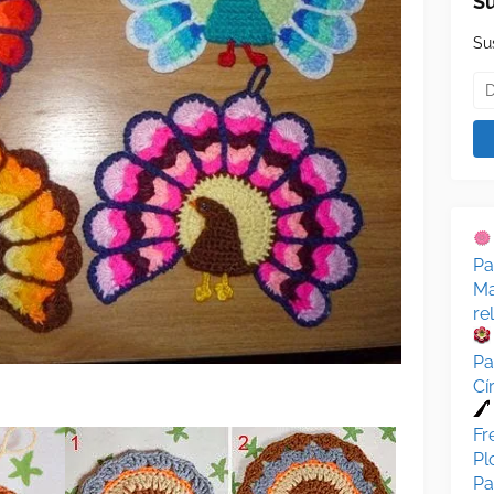
Su
Su
Pa
Ma
re
Pa
Cí
Fr
Pl
Pa