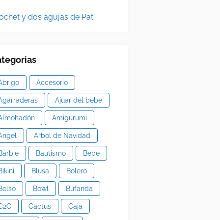
ochet y dos agujas de Pat
tegorias
Abrigo
Accesorio
Agarraderas
Ajuar del bebe
Almohadón
Amigurumi
Angel
Arbol de Navidad
Barbie
Bautismo
Bebe
Bikini
Blusa
Bolero
Bolso
Bowl
Bufanda
C2C
Cactus
Caja