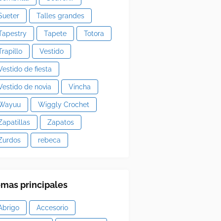
Sueter
Talles grandes
Tapestry
Tapete
Totora
Trapillo
Vestido
Vestido de fiesta
Vestido de novia
Vincha
Wayuu
Wiggly Crochet
Zapatillas
Zapatos
Zurdos
rebeca
mas principales
Abrigo
Accesorio