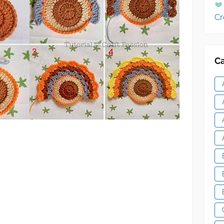
Cr
Ca