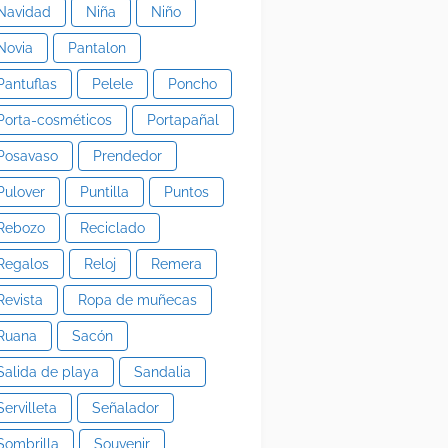
Navidad
Niña
Niño
Novia
Pantalon
Pantuflas
Pelele
Poncho
Porta-cosméticos
Portapañal
Posavaso
Prendedor
Pulover
Puntilla
Puntos
Rebozo
Reciclado
Regalos
Reloj
Remera
Revista
Ropa de muñecas
Ruana
Sacón
Salida de playa
Sandalia
Servilleta
Señalador
Sombrilla
Souvenir