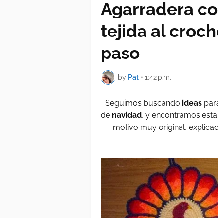
Agarradera co
tejida al croch
paso
by
Pat
•
1:42 p.m.
Seguimos buscando
ideas
par
de
navidad
, y encontramos est
motivo muy original, explicad