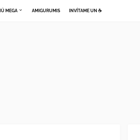
Ú MEGA
AMIGURUMIS
INVÍTAME UN ☕​