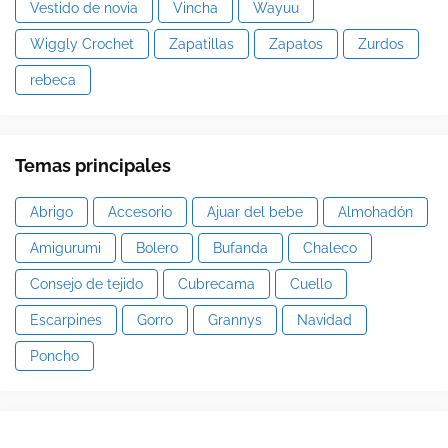
Vestido de novia
Vincha
Wayuu
Wiggly Crochet
Zapatillas
Zapatos
Zurdos
rebeca
Temas principales
Abrigo
Accesorio
Ajuar del bebe
Almohadón
Amigurumi
Bolero
Bufanda
Chaleco
Consejo de tejido
Cubrecama
Cuello
Escarpines
Gorro
Grannys
Navidad
Poncho