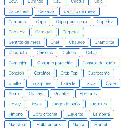
Bowl
Bufanda
C2C
Cactus
Caja
Calcetines
Calzado
Camino de mesa
Campera
Capa
Capa para perro
Capelina
Capucha
Cardigan
Carpetas
Centros de mesa
Chal
Chaleco
Chambrita
Chaqueta
Chinelas
Colcha
Collar
Comunión
Conjunto para niña
Consejo de tejido
Corazón
Corpiños
Crop Top
Cubrecama
Cuello
Escarpines
Estrella
Falda
Gorra
Gorro
Grannys
Guantes
Hombres
Jersey
Joyas
Juego de baño
Juguetes
Kimono
Libro crochet
Llaveros
Lámpara
Macetero
Malla enteriza
Manta
Mantel