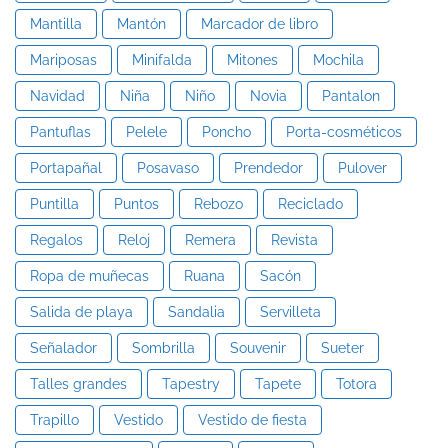
Mantilla
Mantón
Marcador de libro
Mariposas
Minifalda
Mitones
Mochila
Navidad
Niña
Niño
Novia
Pantalon
Pantuflas
Pelele
Poncho
Porta-cosméticos
Portapañal
Posavaso
Prendedor
Pulover
Puntilla
Puntos
Rebozo
Reciclado
Regalos
Reloj
Remera
Revista
Ropa de muñecas
Ruana
Sacón
Salida de playa
Sandalia
Servilleta
Señalador
Sombrilla
Souvenir
Sueter
Talles grandes
Tapestry
Tapete
Totora
Trapillo
Vestido
Vestido de fiesta