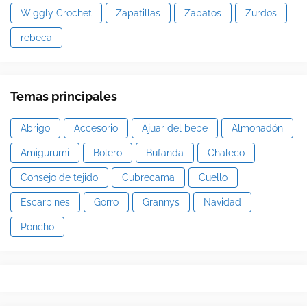
Wiggly Crochet
Zapatillas
Zapatos
Zurdos
rebeca
Temas principales
Abrigo
Accesorio
Ajuar del bebe
Almohadón
Amigurumi
Bolero
Bufanda
Chaleco
Consejo de tejido
Cubrecama
Cuello
Escarpines
Gorro
Grannys
Navidad
Poncho