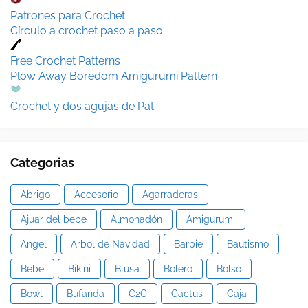
Patrones para Crochet
Círculo a crochet paso a paso
Free Crochet Patterns
Plow Away Boredom Amigurumi Pattern
Crochet y dos agujas de Pat
Categorias
Abrigo
Accesorio
Agarraderas
Ajuar del bebe
Almohadón
Amigurumi
Angel
Arbol de Navidad
Barbie
Bautismo
Bebe
Bikini
Blusa
Bolero
Bolso
Bowl
Bufanda
C2C
Cactus
Caja