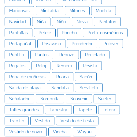
Mariposas
Minifalda
Mitones
Mochila
Navidad
Niña
Niño
Novia
Pantalon
Pantuflas
Pelele
Poncho
Porta-cosméticos
Portapañal
Posavaso
Prendedor
Pulover
Puntilla
Puntos
Rebozo
Reciclado
Regalos
Reloj
Remera
Revista
Ropa de muñecas
Ruana
Sacón
Salida de playa
Sandalia
Servilleta
Señalador
Sombrilla
Souvenir
Sueter
Talles grandes
Tapestry
Tapete
Totora
Trapillo
Vestido
Vestido de fiesta
Vestido de novia
Vincha
Wayuu