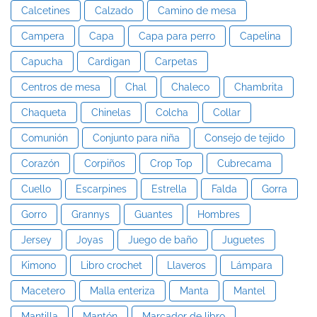
Calcetines
Calzado
Camino de mesa
Campera
Capa
Capa para perro
Capelina
Capucha
Cardigan
Carpetas
Centros de mesa
Chal
Chaleco
Chambrita
Chaqueta
Chinelas
Colcha
Collar
Comunión
Conjunto para niña
Consejo de tejido
Corazón
Corpiños
Crop Top
Cubrecama
Cuello
Escarpines
Estrella
Falda
Gorra
Gorro
Grannys
Guantes
Hombres
Jersey
Joyas
Juego de baño
Juguetes
Kimono
Libro crochet
Llaveros
Lámpara
Macetero
Malla enteriza
Manta
Mantel
Mantilla
Mantón
Marcador de libro