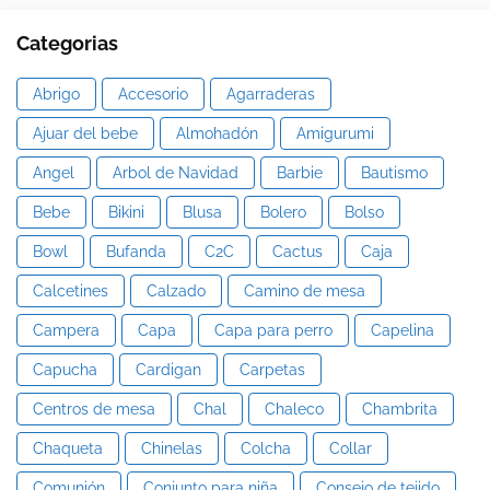
Categorias
Abrigo
Accesorio
Agarraderas
Ajuar del bebe
Almohadón
Amigurumi
Angel
Arbol de Navidad
Barbie
Bautismo
Bebe
Bikini
Blusa
Bolero
Bolso
Bowl
Bufanda
C2C
Cactus
Caja
Calcetines
Calzado
Camino de mesa
Campera
Capa
Capa para perro
Capelina
Capucha
Cardigan
Carpetas
Centros de mesa
Chal
Chaleco
Chambrita
Chaqueta
Chinelas
Colcha
Collar
Comunión
Conjunto para niña
Consejo de tejido