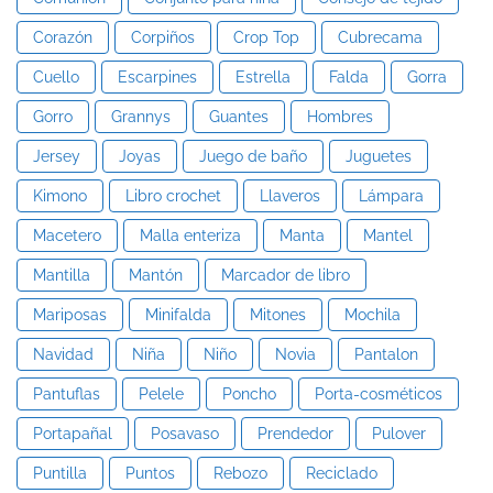
Corazón
Corpiños
Crop Top
Cubrecama
Cuello
Escarpines
Estrella
Falda
Gorra
Gorro
Grannys
Guantes
Hombres
Jersey
Joyas
Juego de baño
Juguetes
Kimono
Libro crochet
Llaveros
Lámpara
Macetero
Malla enteriza
Manta
Mantel
Mantilla
Mantón
Marcador de libro
Mariposas
Minifalda
Mitones
Mochila
Navidad
Niña
Niño
Novia
Pantalon
Pantuflas
Pelele
Poncho
Porta-cosméticos
Portapañal
Posavaso
Prendedor
Pulover
Puntilla
Puntos
Rebozo
Reciclado