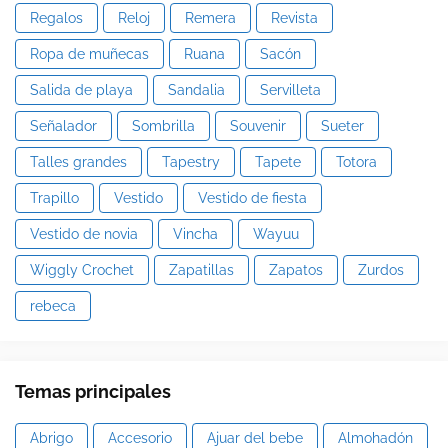
Regalos
Reloj
Remera
Revista
Ropa de muñecas
Ruana
Sacón
Salida de playa
Sandalia
Servilleta
Señalador
Sombrilla
Souvenir
Sueter
Talles grandes
Tapestry
Tapete
Totora
Trapillo
Vestido
Vestido de fiesta
Vestido de novia
Vincha
Wayuu
Wiggly Crochet
Zapatillas
Zapatos
Zurdos
rebeca
Temas principales
Abrigo
Accesorio
Ajuar del bebe
Almohadón