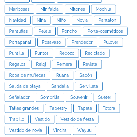
Mariposas
Minifalda
Mitones
Mochila
Navidad
Niña
Niño
Novia
Pantalon
Pantuflas
Pelele
Poncho
Porta-cosméticos
Portapañal
Posavaso
Prendedor
Pulover
Puntilla
Puntos
Rebozo
Reciclado
Regalos
Reloj
Remera
Revista
Ropa de muñecas
Ruana
Sacón
Salida de playa
Sandalia
Servilleta
Señalador
Sombrilla
Souvenir
Sueter
Talles grandes
Tapestry
Tapete
Totora
Trapillo
Vestido
Vestido de fiesta
Vestido de novia
Vincha
Wayuu