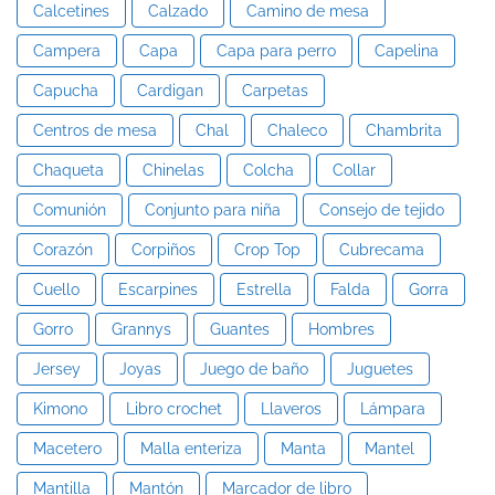
Calcetines
Calzado
Camino de mesa
Campera
Capa
Capa para perro
Capelina
Capucha
Cardigan
Carpetas
Centros de mesa
Chal
Chaleco
Chambrita
Chaqueta
Chinelas
Colcha
Collar
Comunión
Conjunto para niña
Consejo de tejido
Corazón
Corpiños
Crop Top
Cubrecama
Cuello
Escarpines
Estrella
Falda
Gorra
Gorro
Grannys
Guantes
Hombres
Jersey
Joyas
Juego de baño
Juguetes
Kimono
Libro crochet
Llaveros
Lámpara
Macetero
Malla enteriza
Manta
Mantel
Mantilla
Mantón
Marcador de libro