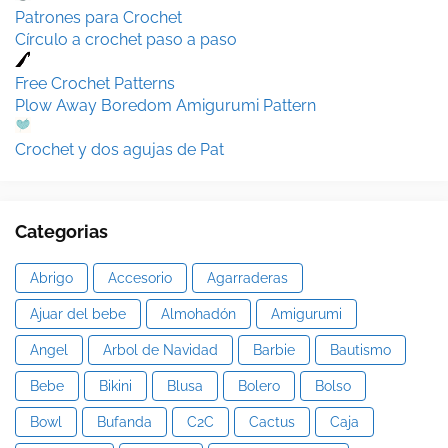
Patrones para Crochet
Círculo a crochet paso a paso
Free Crochet Patterns
Plow Away Boredom Amigurumi Pattern
Crochet y dos agujas de Pat
Categorias
Abrigo
Accesorio
Agarraderas
Ajuar del bebe
Almohadón
Amigurumi
Angel
Arbol de Navidad
Barbie
Bautismo
Bebe
Bikini
Blusa
Bolero
Bolso
Bowl
Bufanda
C2C
Cactus
Caja