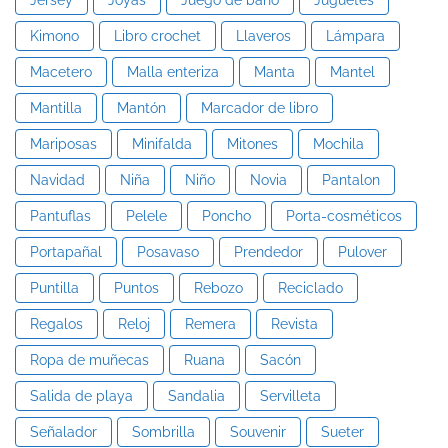
Jersey
Joyas
Juego de baño
Juguetes
Kimono
Libro crochet
Llaveros
Lámpara
Macetero
Malla enteriza
Manta
Mantel
Mantilla
Mantón
Marcador de libro
Mariposas
Minifalda
Mitones
Mochila
Navidad
Niña
Niño
Novia
Pantalon
Pantuflas
Pelele
Poncho
Porta-cosméticos
Portapañal
Posavaso
Prendedor
Pulover
Puntilla
Puntos
Rebozo
Reciclado
Regalos
Reloj
Remera
Revista
Ropa de muñecas
Ruana
Sacón
Salida de playa
Sandalia
Servilleta
Señalador
Sombrilla
Souvenir
Sueter