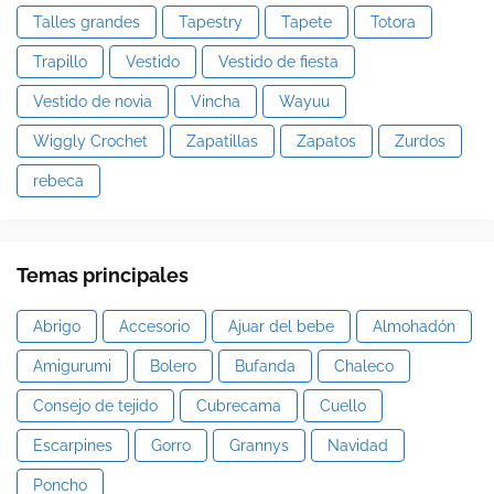
Talles grandes
Tapestry
Tapete
Totora
Trapillo
Vestido
Vestido de fiesta
Vestido de novia
Vincha
Wayuu
Wiggly Crochet
Zapatillas
Zapatos
Zurdos
rebeca
Temas principales
Abrigo
Accesorio
Ajuar del bebe
Almohadón
Amigurumi
Bolero
Bufanda
Chaleco
Consejo de tejido
Cubrecama
Cuello
Escarpines
Gorro
Grannys
Navidad
Poncho