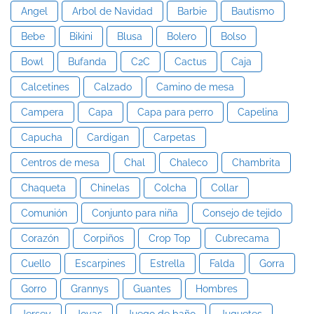
Angel
Arbol de Navidad
Barbie
Bautismo
Bebe
Bikini
Blusa
Bolero
Bolso
Bowl
Bufanda
C2C
Cactus
Caja
Calcetines
Calzado
Camino de mesa
Campera
Capa
Capa para perro
Capelina
Capucha
Cardigan
Carpetas
Centros de mesa
Chal
Chaleco
Chambrita
Chaqueta
Chinelas
Colcha
Collar
Comunión
Conjunto para niña
Consejo de tejido
Corazón
Corpiños
Crop Top
Cubrecama
Cuello
Escarpines
Estrella
Falda
Gorra
Gorro
Grannys
Guantes
Hombres