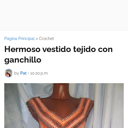
Página Principal
Crochet
Hermoso vestido tejido con
ganchillo
by
Pat
•
10:20 p.m.