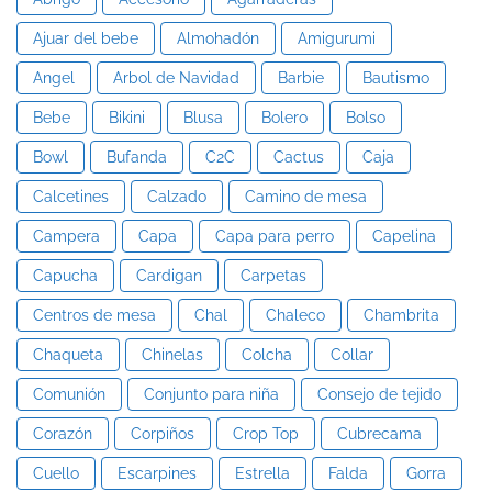
Ajuar del bebe
Almohadón
Amigurumi
Angel
Arbol de Navidad
Barbie
Bautismo
Bebe
Bikini
Blusa
Bolero
Bolso
Bowl
Bufanda
C2C
Cactus
Caja
Calcetines
Calzado
Camino de mesa
Campera
Capa
Capa para perro
Capelina
Capucha
Cardigan
Carpetas
Centros de mesa
Chal
Chaleco
Chambrita
Chaqueta
Chinelas
Colcha
Collar
Comunión
Conjunto para niña
Consejo de tejido
Corazón
Corpiños
Crop Top
Cubrecama
Cuello
Escarpines
Estrella
Falda
Gorra