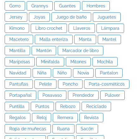
Gorro
Grannys
Guantes
Hombres
Jersey
Joyas
Juego de baño
Juguetes
Kimono
Libro crochet
Llaveros
Lámpara
Macetero
Malla enteriza
Manta
Mantel
Mantilla
Mantón
Marcador de libro
Mariposas
Minifalda
Mitones
Mochila
Navidad
Niña
Niño
Novia
Pantalon
Pantuflas
Pelele
Poncho
Porta-cosméticos
Portapañal
Posavaso
Prendedor
Pulover
Puntilla
Puntos
Rebozo
Reciclado
Regalos
Reloj
Remera
Revista
Ropa de muñecas
Ruana
Sacón