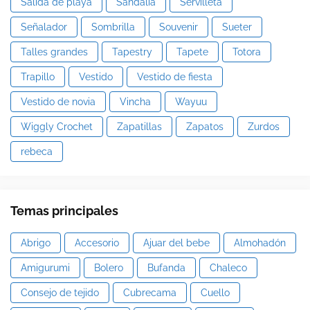
Salida de playa
Sandalia
Servilleta
Señalador
Sombrilla
Souvenir
Sueter
Talles grandes
Tapestry
Tapete
Totora
Trapillo
Vestido
Vestido de fiesta
Vestido de novia
Vincha
Wayuu
Wiggly Crochet
Zapatillas
Zapatos
Zurdos
rebeca
Temas principales
Abrigo
Accesorio
Ajuar del bebe
Almohadón
Amigurumi
Bolero
Bufanda
Chaleco
Consejo de tejido
Cubrecama
Cuello