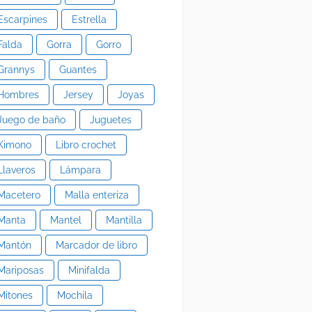
Escarpines
Estrella
Falda
Gorra
Gorro
Grannys
Guantes
Hombres
Jersey
Joyas
Juego de baño
Juguetes
Kimono
Libro crochet
Llaveros
Lámpara
Macetero
Malla enteriza
Manta
Mantel
Mantilla
Mantón
Marcador de libro
Mariposas
Minifalda
Mitones
Mochila