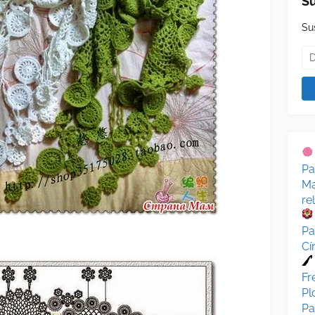
Su
Su
Pa
Ma
re
Pa
Cí
Fr
Pl
Pa