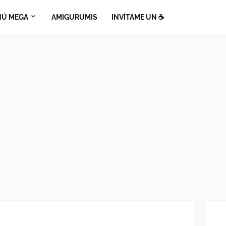
Ú MEGA
AMIGURUMIS
INVÍTAME UN ☕​