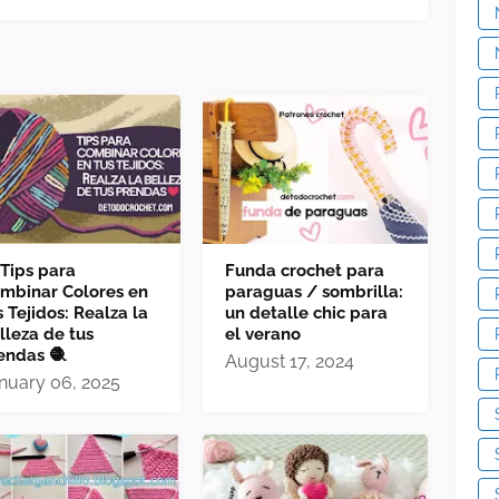
 Tips para
Funda crochet para
mbinar Colores en
paraguas / sombrilla:
s Tejidos: Realza la
un detalle chic para
lleza de tus
el verano
endas 🧶
August 17, 2024
nuary 06, 2025