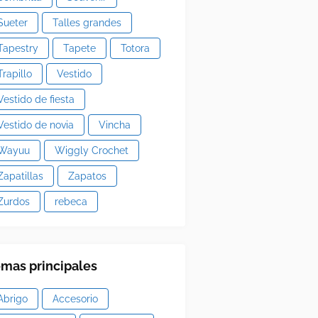
Sueter
Talles grandes
Tapestry
Tapete
Totora
Trapillo
Vestido
Vestido de fiesta
Vestido de novia
Vincha
Wayuu
Wiggly Crochet
Zapatillas
Zapatos
Zurdos
rebeca
mas principales
Abrigo
Accesorio