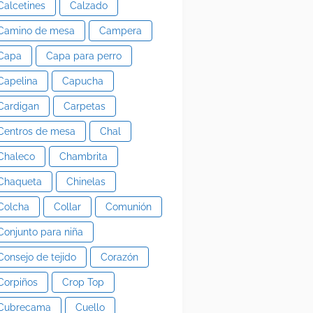
Calcetines
Calzado
Camino de mesa
Campera
Capa
Capa para perro
Capelina
Capucha
Cardigan
Carpetas
Centros de mesa
Chal
Chaleco
Chambrita
Chaqueta
Chinelas
Colcha
Collar
Comunión
Conjunto para niña
Consejo de tejido
Corazón
Corpiños
Crop Top
Cubrecama
Cuello