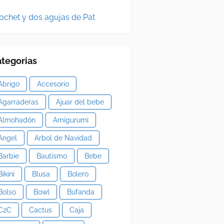
ochet y dos agujas de Pat
tegorias
Abrigo
Accesorio
Agarraderas
Ajuar del bebe
Almohadón
Amigurumi
Angel
Arbol de Navidad
Barbie
Bautismo
Bebe
Bikini
Blusa
Bolero
Bolso
Bowl
Bufanda
C2C
Cactus
Caja