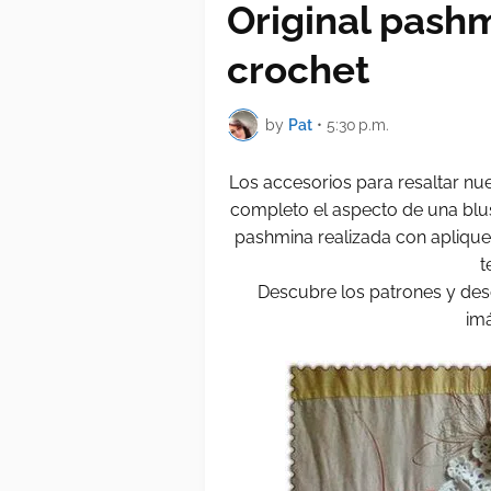
Original pashm
crochet
by
Pat
•
5:30 p.m.
Los accesorios para resaltar n
completo el aspecto de una blus
pashmina realizada con apliques
t
Descubre los patrones y des
im