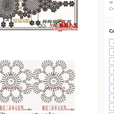
Cr
Ca