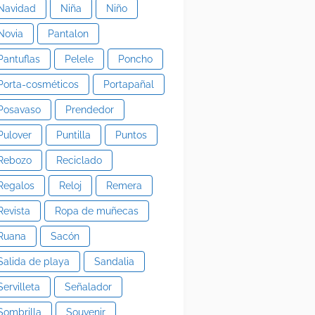
Navidad
Niña
Niño
Novia
Pantalon
Pantuflas
Pelele
Poncho
Porta-cosméticos
Portapañal
Posavaso
Prendedor
Pulover
Puntilla
Puntos
Rebozo
Reciclado
Regalos
Reloj
Remera
Revista
Ropa de muñecas
Ruana
Sacón
Salida de playa
Sandalia
Servilleta
Señalador
Sombrilla
Souvenir