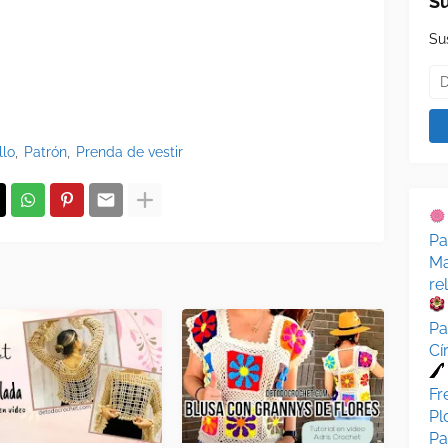
Su
Su
llo
Patrón
Prenda de vestir
Pa
Ma
re
Pa
Cí
Fr
Pl
Pa