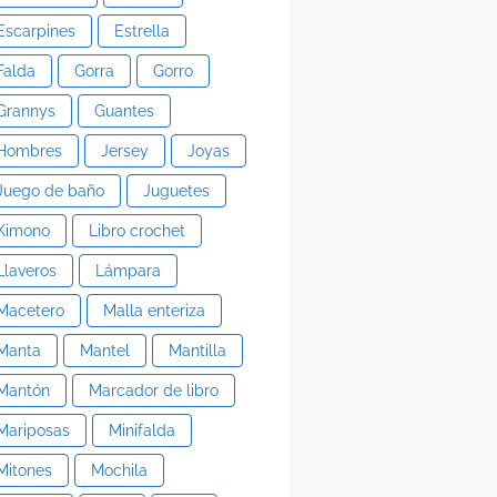
Escarpines
Estrella
Falda
Gorra
Gorro
Grannys
Guantes
Hombres
Jersey
Joyas
Juego de baño
Juguetes
Kimono
Libro crochet
Llaveros
Lámpara
Macetero
Malla enteriza
Manta
Mantel
Mantilla
Mantón
Marcador de libro
Mariposas
Minifalda
Mitones
Mochila