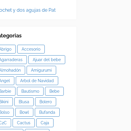
ochet y dos agujas de Pat
tegorias
Abrigo
Accesorio
Agarraderas
Ajuar del bebe
Almohadón
Amigurumi
Angel
Arbol de Navidad
Barbie
Bautismo
Bebe
Bikini
Blusa
Bolero
Bolso
Bowl
Bufanda
C2C
Cactus
Caja