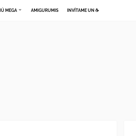
Ú MEGA
AMIGURUMIS
INVÍTAME UN ☕​