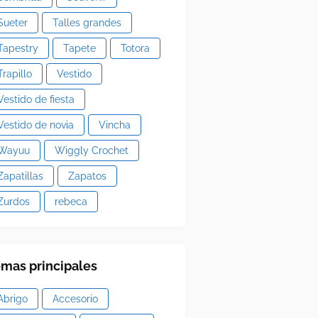
Sueter
Talles grandes
Tapestry
Tapete
Totora
Trapillo
Vestido
Vestido de fiesta
Vestido de novia
Vincha
Wayuu
Wiggly Crochet
Zapatillas
Zapatos
Zurdos
rebeca
mas principales
Abrigo
Accesorio