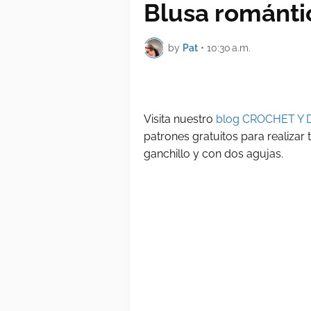
Blusa románti
by
Pat
•
10:30 a.m.
Visita nuestro
blog CROCHET Y 
patrones gratuitos para realizar
ganchillo y con dos agujas.