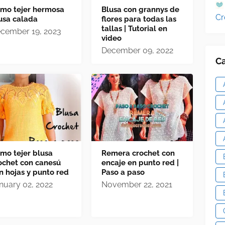
mo tejer hermosa
Blusa con grannys de
Cr
usa calada
flores para todas las
tallas | Tutorial en
cember 19, 2023
video
December 09, 2022
Ca
mo tejer blusa
Remera crochet con
ochet con canesú
encaje en punto red |
n hojas y punto red
Paso a paso
nuary 02, 2022
November 22, 2021