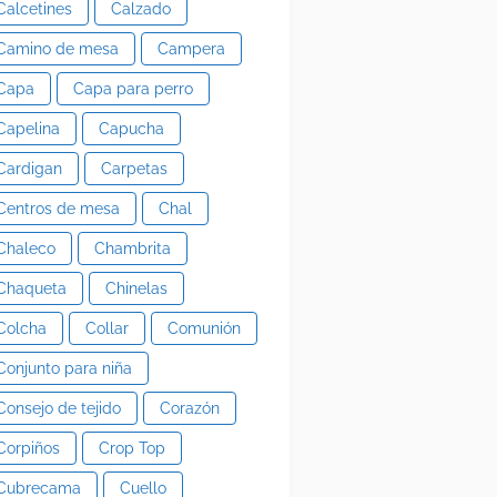
Calcetines
Calzado
Camino de mesa
Campera
Capa
Capa para perro
Capelina
Capucha
Cardigan
Carpetas
Centros de mesa
Chal
Chaleco
Chambrita
Chaqueta
Chinelas
Colcha
Collar
Comunión
Conjunto para niña
Consejo de tejido
Corazón
Corpiños
Crop Top
Cubrecama
Cuello