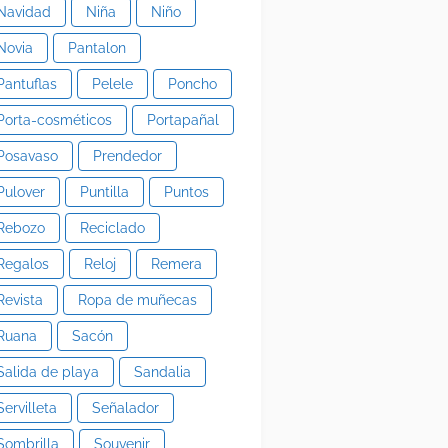
Navidad
Niña
Niño
Novia
Pantalon
Pantuflas
Pelele
Poncho
Porta-cosméticos
Portapañal
Posavaso
Prendedor
Pulover
Puntilla
Puntos
Rebozo
Reciclado
Regalos
Reloj
Remera
Revista
Ropa de muñecas
Ruana
Sacón
Salida de playa
Sandalia
Servilleta
Señalador
Sombrilla
Souvenir