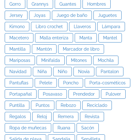
Gorro
Grannys
Guantes
Hombres
Jersey
Joyas
Juego de baño
Juguetes
Kimono
Libro crochet
Llaveros
Lámpara
Macetero
Malla enteriza
Manta
Mantel
Mantilla
Mantón
Marcador de libro
Mariposas
Minifalda
Mitones
Mochila
Navidad
Niña
Niño
Novia
Pantalon
Pantuflas
Pelele
Poncho
Porta-cosméticos
Portapañal
Posavaso
Prendedor
Pulover
Puntilla
Puntos
Rebozo
Reciclado
Regalos
Reloj
Remera
Revista
Ropa de muñecas
Ruana
Sacón
Salida de playa
Sandalia
Servilleta