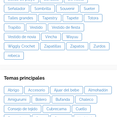
Señalador
Sombrilla
Souvenir
Sueter
Talles grandes
Tapestry
Tapete
Totora
Trapillo
Vestido
Vestido de fiesta
Vestido de novia
Vincha
Wayuu
Wiggly Crochet
Zapatillas
Zapatos
Zurdos
rebeca
Temas principales
Abrigo
Accesorio
Ajuar del bebe
Almohadón
Amigurumi
Bolero
Bufanda
Chaleco
Consejo de tejido
Cubrecama
Cuello