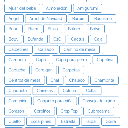
Ajuar del bebe
Almohadón
Amigurumi
Angel
Arbol de Navidad
Barbie
Bautismo
Bebe
Bikini
Blusa
Bolero
Bolso
Bowl
Bufanda
C2C
Cactus
Caja
Calcetines
Calzado
Camino de mesa
Campera
Capa
Capa para perro
Capelina
Capucha
Cardigan
Carpetas
Centros de mesa
Chal
Chaleco
Chambrita
Chaqueta
Chinelas
Colcha
Collar
Comunión
Conjunto para niña
Consejo de tejido
Corazón
Corpiños
Crop Top
Cubrecama
Cuello
Escarpines
Estrella
Falda
Gorra