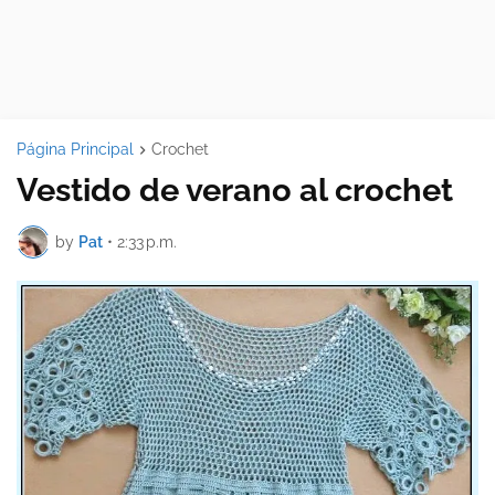
Página Principal
Crochet
Vestido de verano al crochet
by
Pat
•
2:33 p.m.