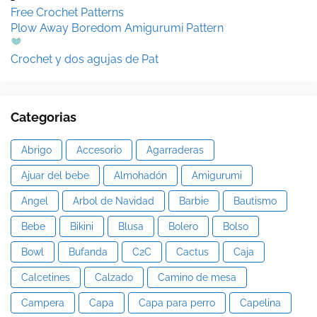
Free Crochet Patterns
Plow Away Boredom Amigurumi Pattern
Crochet y dos agujas de Pat
Categorias
Abrigo
Accesorio
Agarraderas
Ajuar del bebe
Almohadón
Amigurumi
Angel
Arbol de Navidad
Barbie
Bautismo
Bebe
Bikini
Blusa
Bolero
Bolso
Bowl
Bufanda
C2C
Cactus
Caja
Calcetines
Calzado
Camino de mesa
Campera
Capa
Capa para perro
Capelina