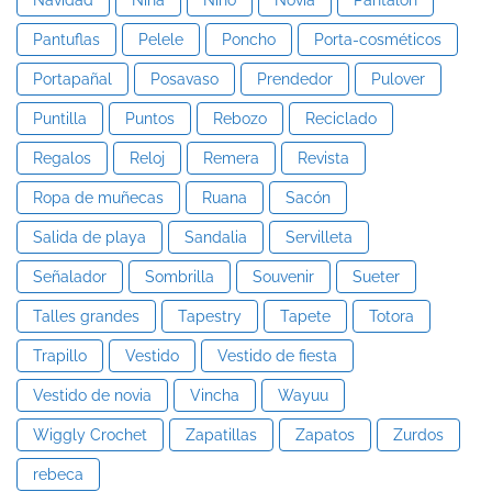
Navidad
Niña
Niño
Novia
Pantalon
Pantuflas
Pelele
Poncho
Porta-cosméticos
Portapañal
Posavaso
Prendedor
Pulover
Puntilla
Puntos
Rebozo
Reciclado
Regalos
Reloj
Remera
Revista
Ropa de muñecas
Ruana
Sacón
Salida de playa
Sandalia
Servilleta
Señalador
Sombrilla
Souvenir
Sueter
Talles grandes
Tapestry
Tapete
Totora
Trapillo
Vestido
Vestido de fiesta
Vestido de novia
Vincha
Wayuu
Wiggly Crochet
Zapatillas
Zapatos
Zurdos
rebeca