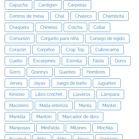
Capucha
Cardigan
Carpetas
Centros de mesa
Chal
Chaleco
Chambrita
Chaqueta
Chinelas
Colcha
Collar
Comunión
Conjunto para niña
Consejo de tejido
Corazón
Corpiños
Crop Top
Cubrecama
Cuello
Escarpines
Estrella
Falda
Gorra
Gorro
Grannys
Guantes
Hombres
Jersey
Joyas
Juego de baño
Juguetes
Kimono
Libro crochet
Llaveros
Lámpara
Macetero
Malla enteriza
Manta
Mantel
Mantilla
Mantón
Marcador de libro
Mariposas
Minifalda
Mitones
Mochila