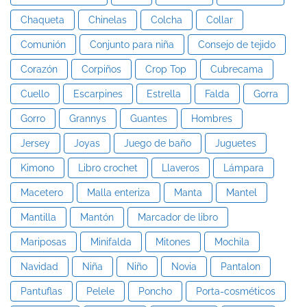
Chaqueta
Chinelas
Colcha
Collar
Comunión
Conjunto para niña
Consejo de tejido
Corazón
Corpiños
Crop Top
Cubrecama
Cuello
Escarpines
Estrella
Falda
Gorra
Gorro
Grannys
Guantes
Hombres
Jersey
Joyas
Juego de baño
Juguetes
Kimono
Libro crochet
Llaveros
Lámpara
Macetero
Malla enteriza
Manta
Mantel
Mantilla
Mantón
Marcador de libro
Mariposas
Minifalda
Mitones
Mochila
Navidad
Niña
Niño
Novia
Pantalon
Pantuflas
Pelele
Poncho
Porta-cosméticos