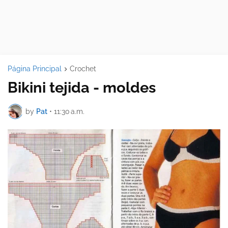
Página Principal
Crochet
Bikini tejida - moldes
by
Pat
•
11:30 a.m.