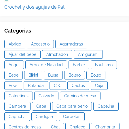
Crochet y dos agujas de Pat
Categorias
Abrigo
Accesorio
Agarraderas
Ajuar del bebe
Almohadón
Amigurumi
Angel
Arbol de Navidad
Barbie
Bautismo
Bebe
Bikini
Blusa
Bolero
Bolso
Bowl
Bufanda
C2C
Cactus
Caja
Calcetines
Calzado
Camino de mesa
Campera
Capa
Capa para perro
Capelina
Capucha
Cardigan
Carpetas
Centros de mesa
Chal
Chaleco
Chambrita