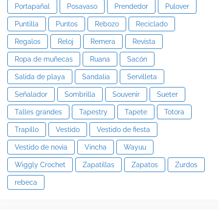
Portapañal
Posavaso
Prendedor
Pulover
Puntilla
Puntos
Rebozo
Reciclado
Regalos
Reloj
Remera
Revista
Ropa de muñecas
Ruana
Sacón
Salida de playa
Sandalia
Servilleta
Señalador
Sombrilla
Souvenir
Sueter
Talles grandes
Tapestry
Tapete
Totora
Trapillo
Vestido
Vestido de fiesta
Vestido de novia
Vincha
Wayuu
Wiggly Crochet
Zapatillas
Zapatos
Zurdos
rebeca