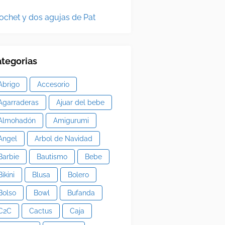
ochet y dos agujas de Pat
tegorias
Abrigo
Accesorio
Agarraderas
Ajuar del bebe
Almohadón
Amigurumi
Angel
Arbol de Navidad
Barbie
Bautismo
Bebe
Bikini
Blusa
Bolero
Bolso
Bowl
Bufanda
C2C
Cactus
Caja