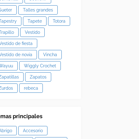
Sueter
Talles grandes
Tapestry
Tapete
Totora
Trapillo
Vestido
Vestido de fiesta
Vestido de novia
Vincha
Wayuu
Wiggly Crochet
Zapatillas
Zapatos
Zurdos
rebeca
mas principales
Abrigo
Accesorio