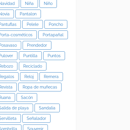
Navidad
Niña
Niño
Novia
Pantalon
Pantuflas
Pelele
Poncho
Porta-cosméticos
Portapañal
Posavaso
Prendedor
Pulover
Puntilla
Puntos
Rebozo
Reciclado
Regalos
Reloj
Remera
Revista
Ropa de muñecas
Ruana
Sacón
Salida de playa
Sandalia
Servilleta
Señalador
Sombrilla
Souvenir