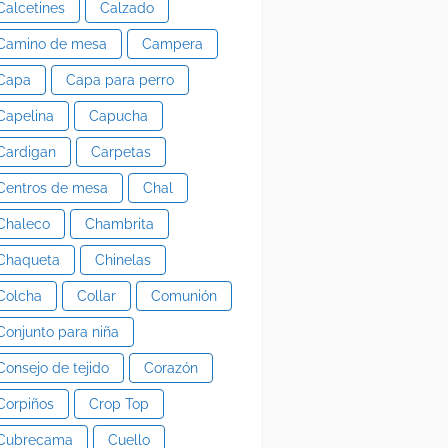
Calcetines
Calzado
Camino de mesa
Campera
Capa
Capa para perro
Capelina
Capucha
Cardigan
Carpetas
Centros de mesa
Chal
Chaleco
Chambrita
Chaqueta
Chinelas
Colcha
Collar
Comunión
Conjunto para niña
Consejo de tejido
Corazón
Corpiños
Crop Top
Cubrecama
Cuello