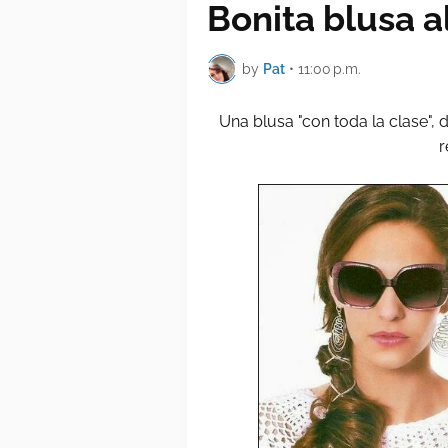
Bonita blusa a
by
Pat
•
11:00 p.m.
Una blusa "con toda la clase", 
r