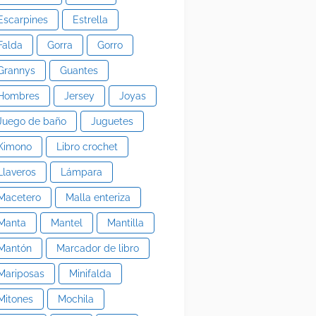
Escarpines
Estrella
Falda
Gorra
Gorro
Grannys
Guantes
Hombres
Jersey
Joyas
Juego de baño
Juguetes
Kimono
Libro crochet
Llaveros
Lámpara
Macetero
Malla enteriza
Manta
Mantel
Mantilla
Mantón
Marcador de libro
Mariposas
Minifalda
Mitones
Mochila