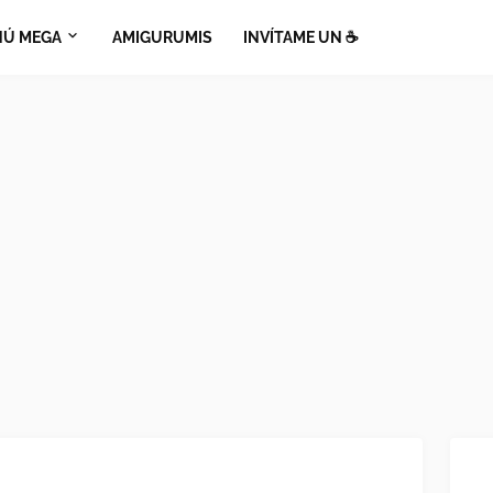
Ú MEGA
AMIGURUMIS
INVÍTAME UN ☕​