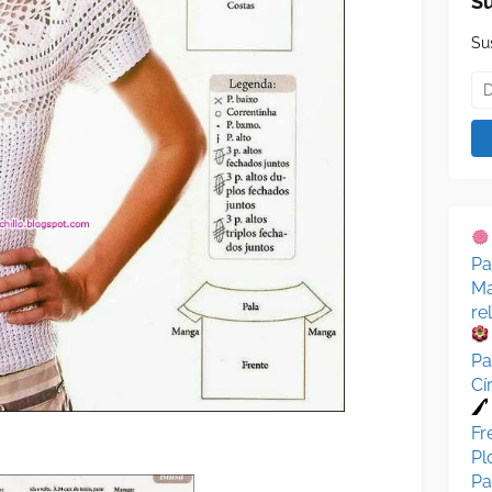
Su
Su
Pa
Ma
re
Pa
Cí
Fr
Pl
Pa