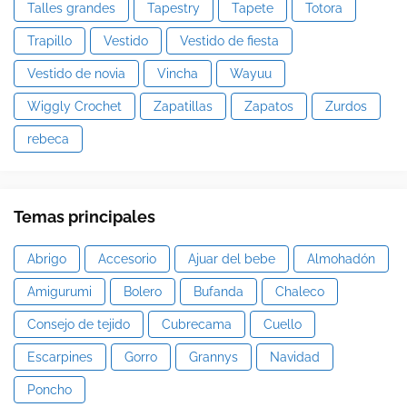
Talles grandes
Tapestry
Tapete
Totora
Trapillo
Vestido
Vestido de fiesta
Vestido de novia
Vincha
Wayuu
Wiggly Crochet
Zapatillas
Zapatos
Zurdos
rebeca
Temas principales
Abrigo
Accesorio
Ajuar del bebe
Almohadón
Amigurumi
Bolero
Bufanda
Chaleco
Consejo de tejido
Cubrecama
Cuello
Escarpines
Gorro
Grannys
Navidad
Poncho