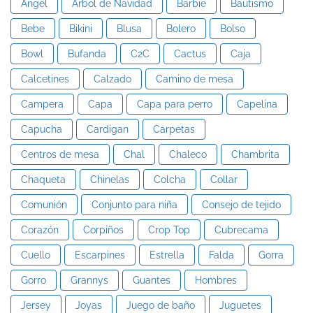
Angel
Arbol de Navidad
Barbie
Bautismo
Bebe
Bikini
Blusa
Bolero
Bolso
Bowl
Bufanda
C2C
Cactus
Caja
Calcetines
Calzado
Camino de mesa
Campera
Capa
Capa para perro
Capelina
Capucha
Cardigan
Carpetas
Centros de mesa
Chal
Chaleco
Chambrita
Chaqueta
Chinelas
Colcha
Collar
Comunión
Conjunto para niña
Consejo de tejido
Corazón
Corpiños
Crop Top
Cubrecama
Cuello
Escarpines
Estrella
Falda
Gorra
Gorro
Grannys
Guantes
Hombres
Jersey
Joyas
Juego de baño
Juguetes