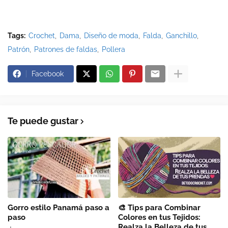
Tags:
Crochet
Dama
Diseño de moda
Falda
Ganchillo
Patrón
Patrones de faldas
Pollera
Facebook
Te puede gustar
Gorro estilo Panamá paso a
🎨 Tips para Combinar
paso
Colores en tus Tejidos:
Realza la Belleza de tus