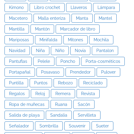
Kimono
Libro crochet
Llaveros
Lámpara
Macetero
Malla enteriza
Manta
Mantel
Mantilla
Mantón
Marcador de libro
Mariposas
Minifalda
Mitones
Mochila
Navidad
Niña
Niño
Novia
Pantalon
Pantuflas
Pelele
Poncho
Porta-cosméticos
Portapañal
Posavaso
Prendedor
Pulover
Puntilla
Puntos
Rebozo
Reciclado
Regalos
Reloj
Remera
Revista
Ropa de muñecas
Ruana
Sacón
Salida de playa
Sandalia
Servilleta
Señalador
Sombrilla
Souvenir
Sueter