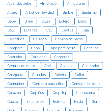
Ajuar del bebe
Almohadón
Amigurumi
Angel
Arbol de Navidad
Barbie
Bautismo
Bebe
Bikini
Blusa
Bolero
Bolso
Bowl
Bufanda
C2C
Cactus
Caja
Calcetines
Calzado
Camino de mesa
Campera
Capa
Capa para perro
Capelina
Capucha
Cardigan
Carpetas
Centros de mesa
Chal
Chaleco
Chambrita
Chaqueta
Chinelas
Colcha
Collar
Comunión
Conjunto para niña
Consejo de tejido
Corazón
Corpiños
Crop Top
Cubrecama
Cuello
Escarpines
Estrella
Falda
Gorra
Gorro
Grannys
Guantes
Hombres