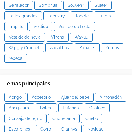
Señalador
Sombrilla
Souvenir
Sueter
Talles grandes
Tapestry
Tapete
Totora
Trapillo
Vestido
Vestido de fiesta
Vestido de novia
Vincha
Wayuu
Wiggly Crochet
Zapatillas
Zapatos
Zurdos
rebeca
Temas principales
Abrigo
Accesorio
Ajuar del bebe
Almohadón
Amigurumi
Bolero
Bufanda
Chaleco
Consejo de tejido
Cubrecama
Cuello
Escarpines
Gorro
Grannys
Navidad