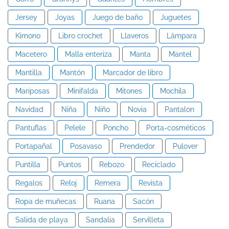
Jersey
Joyas
Juego de baño
Juguetes
Kimono
Libro crochet
Llaveros
Lámpara
Macetero
Malla enteriza
Manta
Mantel
Mantilla
Mantón
Marcador de libro
Mariposas
Minifalda
Mitones
Mochila
Navidad
Niña
Niño
Novia
Pantalon
Pantuflas
Pelele
Poncho
Porta-cosméticos
Portapañal
Posavaso
Prendedor
Pulover
Puntilla
Puntos
Rebozo
Reciclado
Regalos
Reloj
Remera
Revista
Ropa de muñecas
Ruana
Sacón
Salida de playa
Sandalia
Servilleta