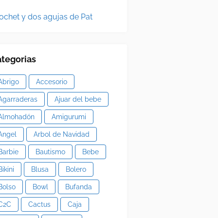
ochet y dos agujas de Pat
tegorias
Abrigo
Accesorio
Agarraderas
Ajuar del bebe
Almohadón
Amigurumi
Angel
Arbol de Navidad
Barbie
Bautismo
Bebe
Bikini
Blusa
Bolero
Bolso
Bowl
Bufanda
C2C
Cactus
Caja