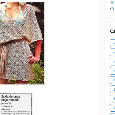
Cr
Ca