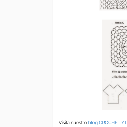
Visita nuestro
blog CROCHET Y 