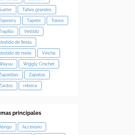
Sueter
Talles grandes
Tapestry
Tapete
Totora
Trapillo
Vestido
Vestido de fiesta
Vestido de novia
Vincha
Wayuu
Wiggly Crochet
Zapatillas
Zapatos
Zurdos
rebeca
mas principales
Abrigo
Accesorio