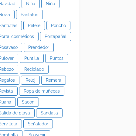
Navidad
Niña
Niño
Novia
Pantalon
Pantuflas
Pelele
Poncho
Porta-cosméticos
Portapañal
Posavaso
Prendedor
Pulover
Puntilla
Puntos
Rebozo
Reciclado
Regalos
Reloj
Remera
Revista
Ropa de muñecas
Ruana
Sacón
Salida de playa
Sandalia
Servilleta
Señalador
Sombrilla
Souvenir