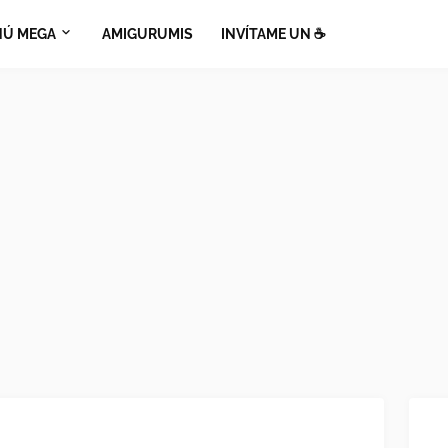
Ú MEGA
AMIGURUMIS
INVÍTAME UN ☕​