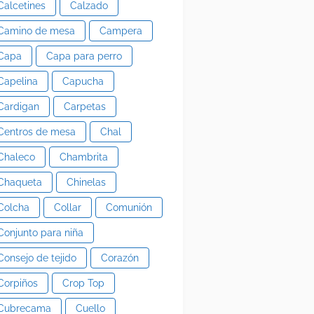
Calcetines
Calzado
Camino de mesa
Campera
Capa
Capa para perro
Capelina
Capucha
Cardigan
Carpetas
Centros de mesa
Chal
Chaleco
Chambrita
Chaqueta
Chinelas
Colcha
Collar
Comunión
Conjunto para niña
Consejo de tejido
Corazón
Corpiños
Crop Top
Cubrecama
Cuello