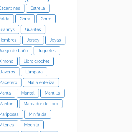
Escarpines
Estrella
Falda
Gorra
Gorro
Grannys
Guantes
Hombres
Jersey
Joyas
Juego de baño
Juguetes
Kimono
Libro crochet
Llaveros
Lámpara
Macetero
Malla enteriza
Manta
Mantel
Mantilla
Mantón
Marcador de libro
Mariposas
Minifalda
Mitones
Mochila