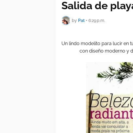
Salida de play
by
Pat
•
6:29 p.m.
Un lindo modelito para lucir en 
con diseño moderno y de