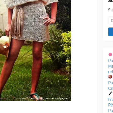
Su
Su
Pa
Ma
re
Pa
Cí
Fr
Pl
Pa