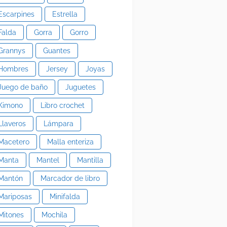
Escarpines
Estrella
Falda
Gorra
Gorro
Grannys
Guantes
Hombres
Jersey
Joyas
Juego de baño
Juguetes
Kimono
Libro crochet
Llaveros
Lámpara
Macetero
Malla enteriza
Manta
Mantel
Mantilla
Mantón
Marcador de libro
Mariposas
Minifalda
Mitones
Mochila