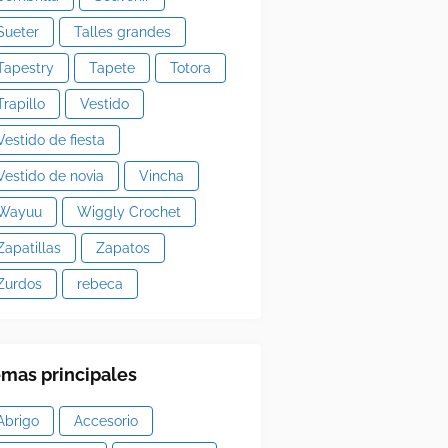
Sueter
Talles grandes
Tapestry
Tapete
Totora
Trapillo
Vestido
Vestido de fiesta
Vestido de novia
Vincha
Wayuu
Wiggly Crochet
Zapatillas
Zapatos
Zurdos
rebeca
mas principales
Abrigo
Accesorio