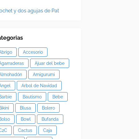
ochet y dos agujas de Pat
tegorias
Abrigo
Accesorio
Agarraderas
Ajuar del bebe
Almohadón
Amigurumi
Angel
Arbol de Navidad
Barbie
Bautismo
Bebe
Bikini
Blusa
Bolero
Bolso
Bowl
Bufanda
C2C
Cactus
Caja