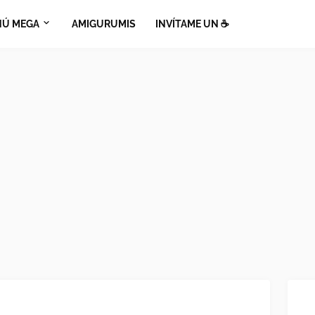
Ú MEGA
AMIGURUMIS
INVÍTAME UN ☕​