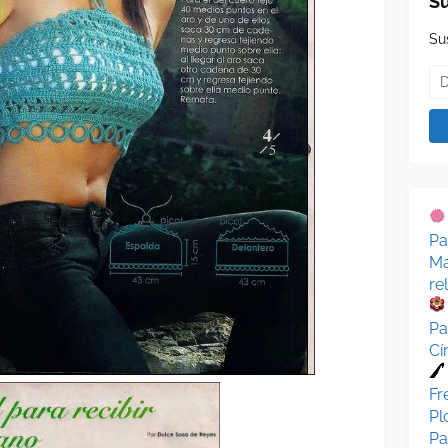
Su
Su
Pa
Ma
re
Pa
Cí
Fr
Pl
Pa