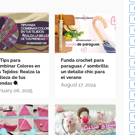
 Tips para
Funda crochet para
mbinar Colores en
paraguas / sombrilla:
s Tejidos: Realza la
un detalle chic para
lleza de tus
el verano
endas 🧶
August 17, 2024
nuary 06, 2025