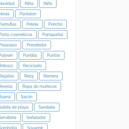
Navidad
Niña
Niño
Novia
Pantalon
Pantuflas
Pelele
Poncho
Porta-cosméticos
Portapañal
Posavaso
Prendedor
Pulover
Puntilla
Puntos
Rebozo
Reciclado
Regalos
Reloj
Remera
Revista
Ropa de muñecas
Ruana
Sacón
Salida de playa
Sandalia
Servilleta
Señalador
Sombrilla
Souvenir