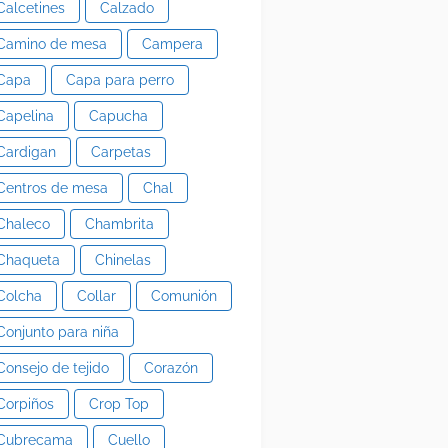
Calcetines
Calzado
Camino de mesa
Campera
Capa
Capa para perro
Capelina
Capucha
Cardigan
Carpetas
Centros de mesa
Chal
Chaleco
Chambrita
Chaqueta
Chinelas
Colcha
Collar
Comunión
Conjunto para niña
Consejo de tejido
Corazón
Corpiños
Crop Top
Cubrecama
Cuello