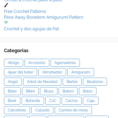
Free Crochet Patterns
Plow Away Boredom Amigurumi Pattern
Crochet y dos agujas de Pat
Categorias
Abrigo
Accesorio
Agarraderas
Ajuar del bebe
Almohadón
Amigurumi
Angel
Arbol de Navidad
Barbie
Bautismo
Bebe
Bikini
Blusa
Bolero
Bolso
Bowl
Bufanda
C2C
Cactus
Caja
Calcetines
Calzado
Camino de mesa