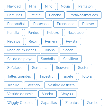
Navidad
Niña
Niño
Novia
Pantalon
Pantuflas
Pelele
Poncho
Porta-cosméticos
Portapañal
Posavaso
Prendedor
Pulover
Puntilla
Puntos
Rebozo
Reciclado
Regalos
Reloj
Remera
Revista
Ropa de muñecas
Ruana
Sacón
Salida de playa
Sandalia
Servilleta
Señalador
Sombrilla
Souvenir
Sueter
Talles grandes
Tapestry
Tapete
Totora
Trapillo
Vestido
Vestido de fiesta
Vestido de novia
Vincha
Wayuu
Wiggly Crochet
Zapatillas
Zapatos
Zurdos