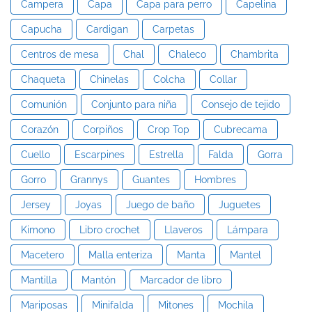
Campera
Capa
Capa para perro
Capelina
Capucha
Cardigan
Carpetas
Centros de mesa
Chal
Chaleco
Chambrita
Chaqueta
Chinelas
Colcha
Collar
Comunión
Conjunto para niña
Consejo de tejido
Corazón
Corpiños
Crop Top
Cubrecama
Cuello
Escarpines
Estrella
Falda
Gorra
Gorro
Grannys
Guantes
Hombres
Jersey
Joyas
Juego de baño
Juguetes
Kimono
Libro crochet
Llaveros
Lámpara
Macetero
Malla enteriza
Manta
Mantel
Mantilla
Mantón
Marcador de libro
Mariposas
Minifalda
Mitones
Mochila