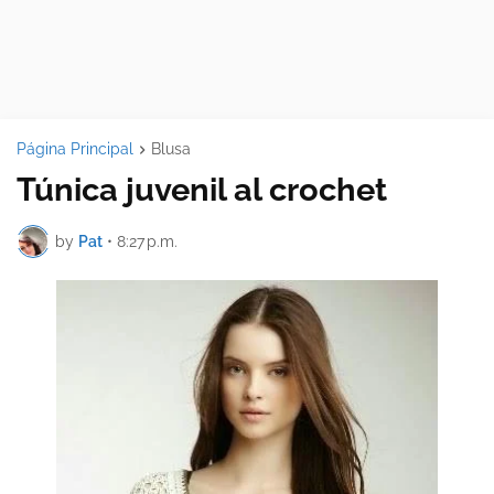
Página Principal
Blusa
Túnica juvenil al crochet
by
Pat
•
8:27 p.m.