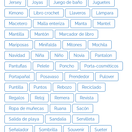
Jersey
Joyas
Juego de baño
Juguetes
Kimono
Libro crochet
Llaveros
Lámpara
Macetero
Malla enteriza
Manta
Mantel
Mantilla
Mantón
Marcador de libro
Mariposas
Minifalda
Mitones
Mochila
Navidad
Niña
Niño
Novia
Pantalon
Pantuflas
Pelele
Poncho
Porta-cosméticos
Portapañal
Posavaso
Prendedor
Pulover
Puntilla
Puntos
Rebozo
Reciclado
Regalos
Reloj
Remera
Revista
Ropa de muñecas
Ruana
Sacón
Salida de playa
Sandalia
Servilleta
Señalador
Sombrilla
Souvenir
Sueter