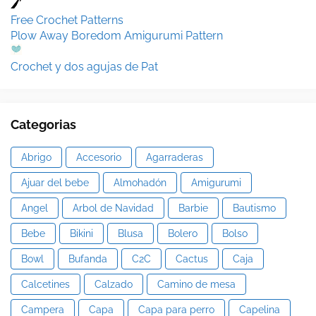
Free Crochet Patterns
Plow Away Boredom Amigurumi Pattern
Crochet y dos agujas de Pat
Categorias
Abrigo
Accesorio
Agarraderas
Ajuar del bebe
Almohadón
Amigurumi
Angel
Arbol de Navidad
Barbie
Bautismo
Bebe
Bikini
Blusa
Bolero
Bolso
Bowl
Bufanda
C2C
Cactus
Caja
Calcetines
Calzado
Camino de mesa
Campera
Capa
Capa para perro
Capelina