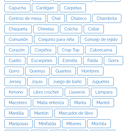
Capucha
Cardigan
Carpetas
Centros de mesa
Chal
Chaleco
Chambrita
Chaqueta
Chinelas
Colcha
Collar
Comunión
Conjunto para niña
Consejo de tejido
Corazón
Corpiños
Crop Top
Cubrecama
Cuello
Escarpines
Estrella
Falda
Gorra
Gorro
Grannys
Guantes
Hombres
Jersey
Joyas
Juego de baño
Juguetes
Kimono
Libro crochet
Llaveros
Lámpara
Macetero
Malla enteriza
Manta
Mantel
Mantilla
Mantón
Marcador de libro
Mariposas
Minifalda
Mitones
Mochila