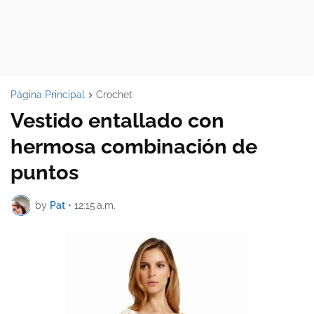
Página Principal
Crochet
Vestido entallado con
hermosa combinación de
puntos
by
Pat
•
12:15 a.m.