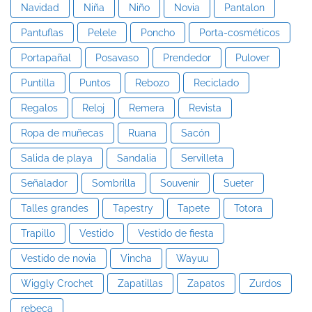
Navidad
Niña
Niño
Novia
Pantalon
Pantuflas
Pelele
Poncho
Porta-cosméticos
Portapañal
Posavaso
Prendedor
Pulover
Puntilla
Puntos
Rebozo
Reciclado
Regalos
Reloj
Remera
Revista
Ropa de muñecas
Ruana
Sacón
Salida de playa
Sandalia
Servilleta
Señalador
Sombrilla
Souvenir
Sueter
Talles grandes
Tapestry
Tapete
Totora
Trapillo
Vestido
Vestido de fiesta
Vestido de novia
Vincha
Wayuu
Wiggly Crochet
Zapatillas
Zapatos
Zurdos
rebeca