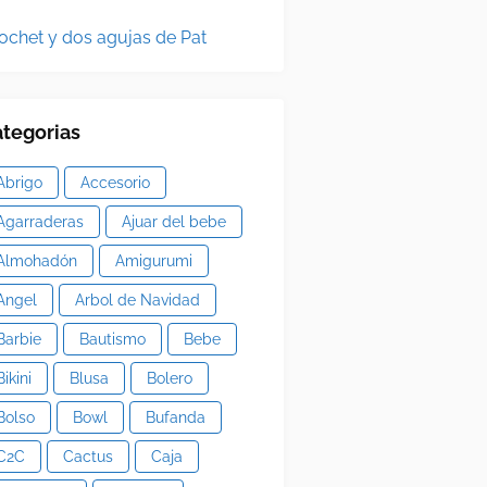
ochet y dos agujas de Pat
tegorias
Abrigo
Accesorio
Agarraderas
Ajuar del bebe
Almohadón
Amigurumi
Angel
Arbol de Navidad
Barbie
Bautismo
Bebe
Bikini
Blusa
Bolero
Bolso
Bowl
Bufanda
C2C
Cactus
Caja