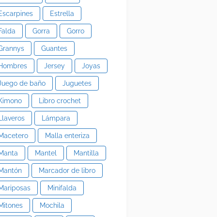
Escarpines
Estrella
Falda
Gorra
Gorro
Grannys
Guantes
Hombres
Jersey
Joyas
Juego de baño
Juguetes
Kimono
Libro crochet
Llaveros
Lámpara
Macetero
Malla enteriza
Manta
Mantel
Mantilla
Mantón
Marcador de libro
Mariposas
Minifalda
Mitones
Mochila