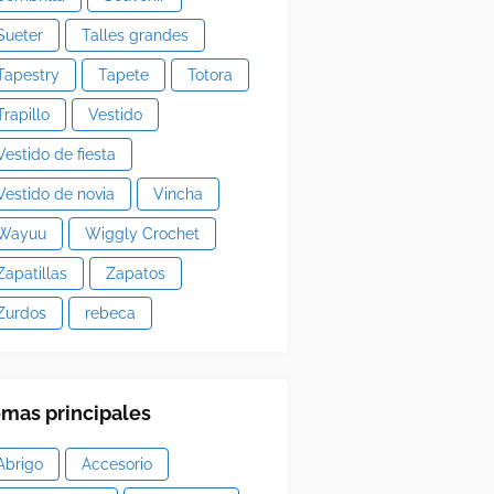
Sueter
Talles grandes
Tapestry
Tapete
Totora
Trapillo
Vestido
Vestido de fiesta
Vestido de novia
Vincha
Wayuu
Wiggly Crochet
Zapatillas
Zapatos
Zurdos
rebeca
mas principales
Abrigo
Accesorio