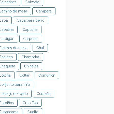
Calcetines
Calzado
Camino de mesa
Campera
Capa
Capa para perro
Capelina
Capucha
Cardigan
Carpetas
Centros de mesa
Chal
Chaleco
Chambrita
Chaqueta
Chinelas
Colcha
Collar
Comunión
Conjunto para niña
Consejo de tejido
Corazón
Corpiños
Crop Top
Cubrecama
Cuello