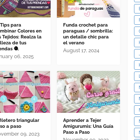
 Tips para
Funda crochet para
mbinar Colores en
paraguas / sombrilla:
s Tejidos: Realza la
un detalle chic para
lleza de tus
el verano
endas 🧶
August 17, 2024
nuary 06, 2025
filetero triangular
Aprender a Tejer
so a paso
Amigurumis: Una Guía
Paso a Paso
vember 09, 2023
November 09, 2023