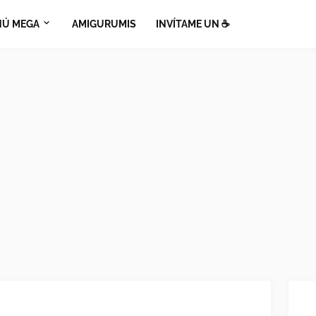
Ú MEGA
AMIGURUMIS
INVÍTAME UN ☕​