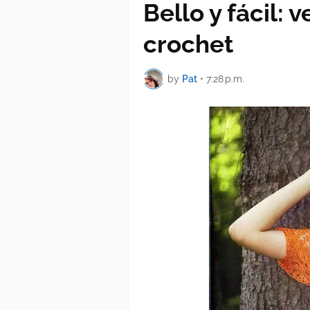
Bello y fácil: 
crochet
by
Pat
•
7:28 p.m.