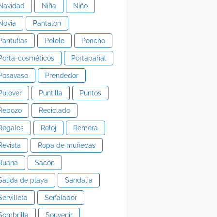
Navidad
Niña
Niño
Novia
Pantalon
Pantuflas
Pelele
Poncho
Porta-cosméticos
Portapañal
Posavaso
Prendedor
Pulover
Puntilla
Puntos
Rebozo
Reciclado
Regalos
Reloj
Remera
Revista
Ropa de muñecas
Ruana
Sacón
Salida de playa
Sandalia
Servilleta
Señalador
Sombrilla
Souvenir