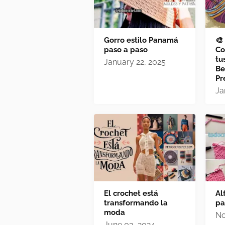
Gorro estilo Panamá
🎨
paso a paso
Co
tu
January 22, 2025
Be
Pr
Ja
El crochet está
Al
transformando la
pa
moda
No
June 03, 2024