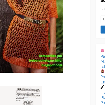
Su
Su
Pa
Ma
re
Pa
Cí
Fr
Pl
Pa