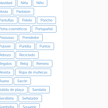
Navidad
Niña
Niño
Novia
Pantalon
Pantuflas
Pelele
Poncho
Porta-cosméticos
Portapañal
Posavaso
Prendedor
Pulover
Puntilla
Puntos
Rebozo
Reciclado
Regalos
Reloj
Remera
Revista
Ropa de muñecas
Ruana
Sacón
Salida de playa
Sandalia
Servilleta
Señalador
Sombrilla
Souvenir