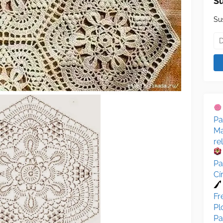
Su
Su
Pa
Ma
re
Pa
Cí
Fr
Pl
Pa