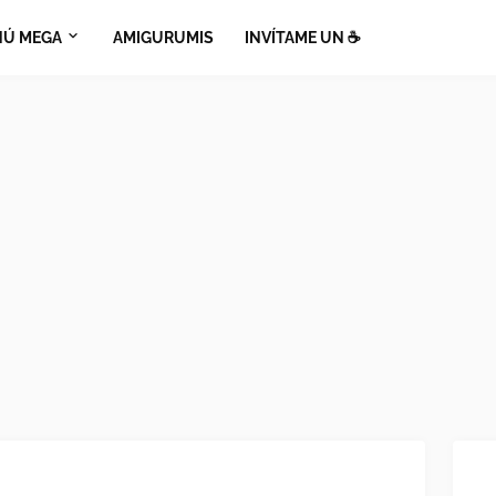
Ú MEGA
AMIGURUMIS
INVÍTAME UN ☕​