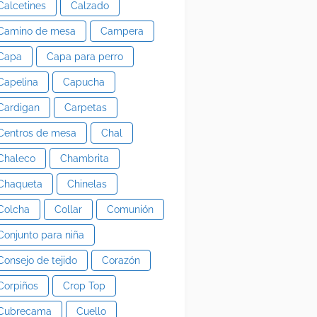
Calcetines
Calzado
Camino de mesa
Campera
Capa
Capa para perro
Capelina
Capucha
Cardigan
Carpetas
Centros de mesa
Chal
Chaleco
Chambrita
Chaqueta
Chinelas
Colcha
Collar
Comunión
Conjunto para niña
Consejo de tejido
Corazón
Corpiños
Crop Top
Cubrecama
Cuello