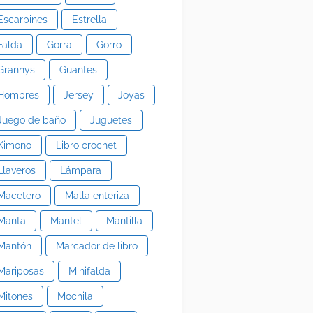
Escarpines
Estrella
Falda
Gorra
Gorro
Grannys
Guantes
Hombres
Jersey
Joyas
Juego de baño
Juguetes
Kimono
Libro crochet
Llaveros
Lámpara
Macetero
Malla enteriza
Manta
Mantel
Mantilla
Mantón
Marcador de libro
Mariposas
Minifalda
Mitones
Mochila