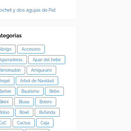
ochet y dos agujas de Pat
tegorias
Abrigo
Accesorio
Agarraderas
Ajuar del bebe
Almohadón
Amigurumi
Angel
Arbol de Navidad
Barbie
Bautismo
Bebe
Bikini
Blusa
Bolero
Bolso
Bowl
Bufanda
C2C
Cactus
Caja