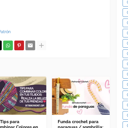
Patrón
 Tips para
Funda crochet para
mbinar Colores en
paraguas / sombrilla: