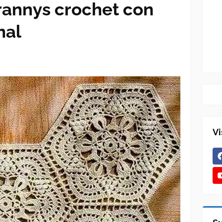
rannys crochet con
nal
Vi