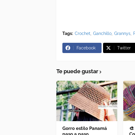
Tags:
Crochet
Ganchillo
Grannys
Facebook
Twitter
Te puede gustar
Gorro estilo Panamá
🎨
paso a paso
Co