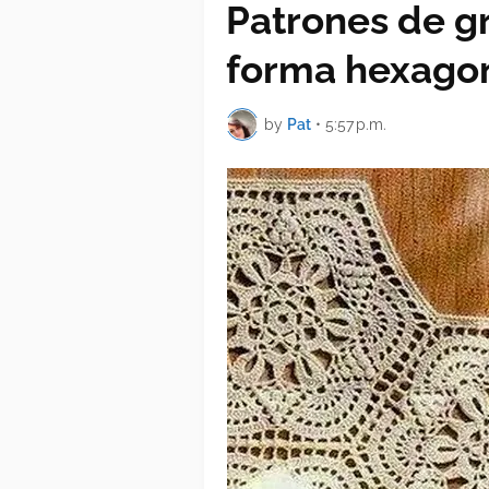
Patrones de g
forma hexago
by
Pat
•
5:57 p.m.