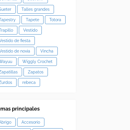
Sueter
Talles grandes
Tapestry
Tapete
Totora
Trapillo
Vestido
Vestido de fiesta
Vestido de novia
Vincha
Wayuu
Wiggly Crochet
Zapatillas
Zapatos
Zurdos
rebeca
mas principales
Abrigo
Accesorio