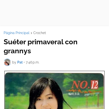
Página Principal
Crochet
Suéter primaveral con
grannys
by
Pat
•
7:46 p.m.