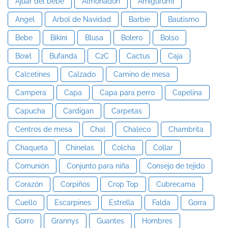
Ajuar del bebe
Almohadón
Amigurumi
Angel
Arbol de Navidad
Barbie
Bautismo
Bebe
Bikini
Blusa
Bolero
Bolso
Bowl
Bufanda
C2C
Cactus
Caja
Calcetines
Calzado
Camino de mesa
Campera
Capa
Capa para perro
Capelina
Capucha
Cardigan
Carpetas
Centros de mesa
Chal
Chaleco
Chambrita
Chaqueta
Chinelas
Colcha
Collar
Comunión
Conjunto para niña
Consejo de tejido
Corazón
Corpiños
Crop Top
Cubrecama
Cuello
Escarpines
Estrella
Falda
Gorra
Gorro
Grannys
Guantes
Hombres