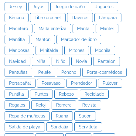
Jersey
Joyas
Juego de baño
Juguetes
Kimono
Libro crochet
Llaveros
Lámpara
Macetero
Malla enteriza
Manta
Mantel
Mantilla
Mantón
Marcador de libro
Mariposas
Minifalda
Mitones
Mochila
Navidad
Niña
Niño
Novia
Pantalon
Pantuflas
Pelele
Poncho
Porta-cosméticos
Portapañal
Posavaso
Prendedor
Pulover
Puntilla
Puntos
Rebozo
Reciclado
Regalos
Reloj
Remera
Revista
Ropa de muñecas
Ruana
Sacón
Salida de playa
Sandalia
Servilleta