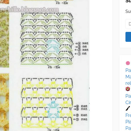
Su
Su
Pa
Ma
re
Pa
Cí
Fr
Pl
Pa