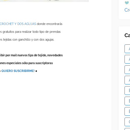
Cr
 CROCHET Y DOS AGUJAS
donde encontrarás
s gratuitos para realizar todo tipo de prendas
Ca
s tejidas con ganchillo y con dos agujas.
ibir por mail nuevos tips de tejido, novedades
ones especiales sólo para suscriptoras
►
QUIERO SUSCRIBIRME!
◄