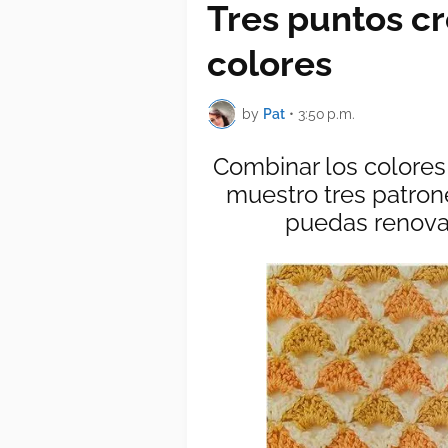
Tres puntos c
colores
by
Pat
•
3:50 p.m.
Combinar los colores 
muestro tres patro
puedas renovar