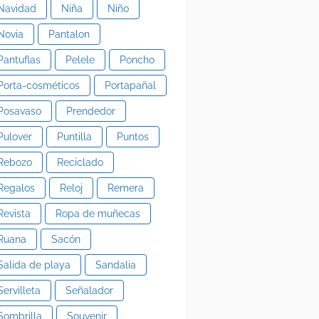
Navidad
Niña
Niño
Novia
Pantalon
Pantuflas
Pelele
Poncho
Porta-cosméticos
Portapañal
Posavaso
Prendedor
Pulover
Puntilla
Puntos
Rebozo
Reciclado
Regalos
Reloj
Remera
Revista
Ropa de muñecas
Ruana
Sacón
Salida de playa
Sandalia
Servilleta
Señalador
Sombrilla
Souvenir