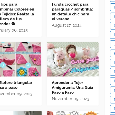
 Tips para
Funda crochet para
mbinar Colores en
paraguas / sombrilla:
s Tejidos: Realza la
un detalle chic para
lleza de tus
el verano
endas 🧶
August 17, 2024
nuary 06, 2025
filetero triangular
Aprender a Tejer
so a paso
Amigurumis: Una Guía
Paso a Paso
vember 09, 2023
November 09, 2023