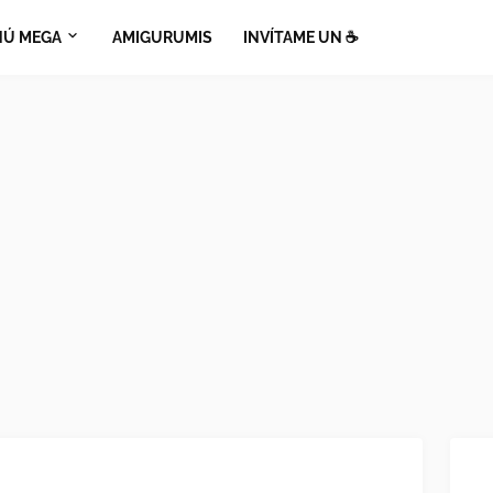
Ú MEGA
AMIGURUMIS
INVÍTAME UN ☕​