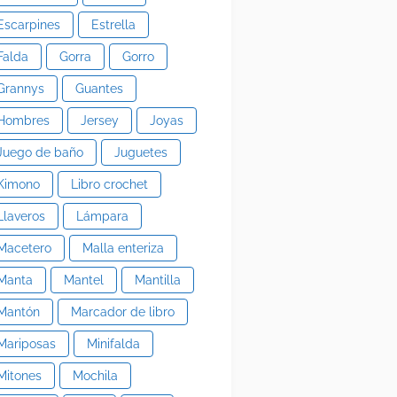
Escarpines
Estrella
Falda
Gorra
Gorro
Grannys
Guantes
Hombres
Jersey
Joyas
Juego de baño
Juguetes
Kimono
Libro crochet
Llaveros
Lámpara
Macetero
Malla enteriza
Manta
Mantel
Mantilla
Mantón
Marcador de libro
Mariposas
Minifalda
Mitones
Mochila