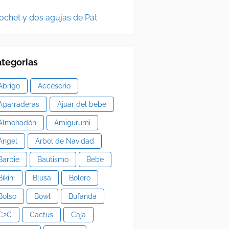
ochet y dos agujas de Pat
tegorias
Abrigo
Accesorio
Agarraderas
Ajuar del bebe
Almohadón
Amigurumi
Angel
Arbol de Navidad
Barbie
Bautismo
Bebe
Bikini
Blusa
Bolero
Bolso
Bowl
Bufanda
C2C
Cactus
Caja