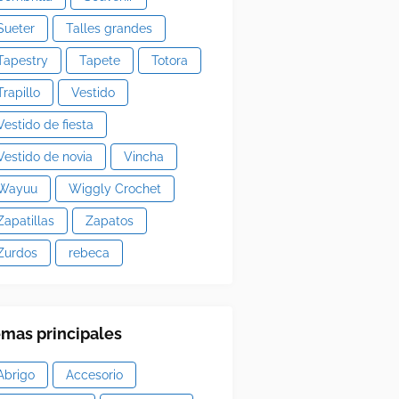
Sueter
Talles grandes
Tapestry
Tapete
Totora
Trapillo
Vestido
Vestido de fiesta
Vestido de novia
Vincha
Wayuu
Wiggly Crochet
Zapatillas
Zapatos
Zurdos
rebeca
mas principales
Abrigo
Accesorio