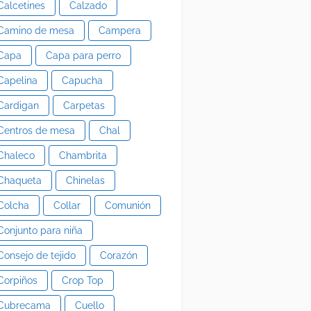
Calcetines
Calzado
Camino de mesa
Campera
Capa
Capa para perro
Capelina
Capucha
Cardigan
Carpetas
Centros de mesa
Chal
Chaleco
Chambrita
Chaqueta
Chinelas
Colcha
Collar
Comunión
Conjunto para niña
Consejo de tejido
Corazón
Corpiños
Crop Top
Cubrecama
Cuello