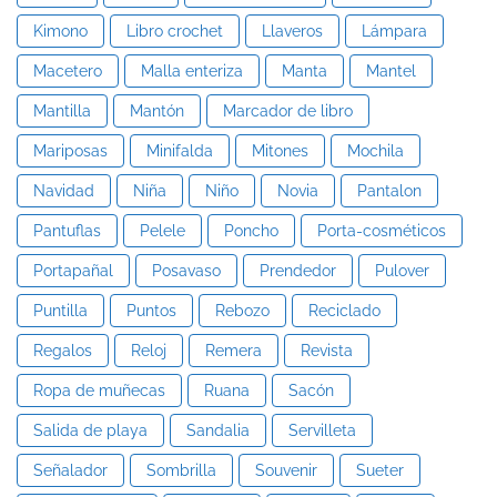
Kimono
Libro crochet
Llaveros
Lámpara
Macetero
Malla enteriza
Manta
Mantel
Mantilla
Mantón
Marcador de libro
Mariposas
Minifalda
Mitones
Mochila
Navidad
Niña
Niño
Novia
Pantalon
Pantuflas
Pelele
Poncho
Porta-cosméticos
Portapañal
Posavaso
Prendedor
Pulover
Puntilla
Puntos
Rebozo
Reciclado
Regalos
Reloj
Remera
Revista
Ropa de muñecas
Ruana
Sacón
Salida de playa
Sandalia
Servilleta
Señalador
Sombrilla
Souvenir
Sueter