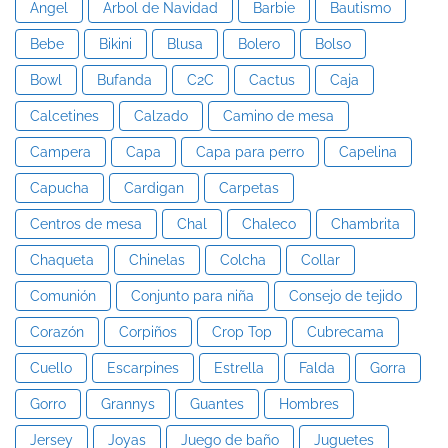
Angel
Arbol de Navidad
Barbie
Bautismo
Bebe
Bikini
Blusa
Bolero
Bolso
Bowl
Bufanda
C2C
Cactus
Caja
Calcetines
Calzado
Camino de mesa
Campera
Capa
Capa para perro
Capelina
Capucha
Cardigan
Carpetas
Centros de mesa
Chal
Chaleco
Chambrita
Chaqueta
Chinelas
Colcha
Collar
Comunión
Conjunto para niña
Consejo de tejido
Corazón
Corpiños
Crop Top
Cubrecama
Cuello
Escarpines
Estrella
Falda
Gorra
Gorro
Grannys
Guantes
Hombres
Jersey
Joyas
Juego de baño
Juguetes