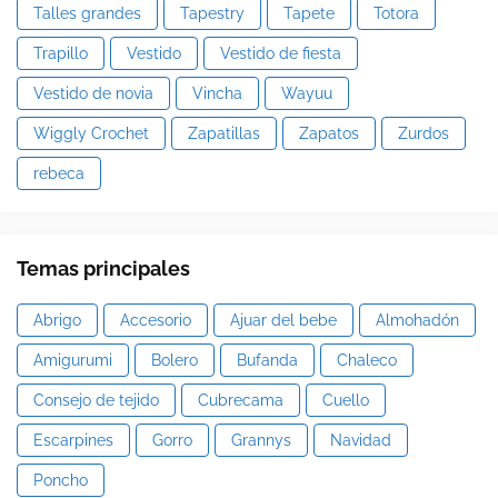
Talles grandes
Tapestry
Tapete
Totora
Trapillo
Vestido
Vestido de fiesta
Vestido de novia
Vincha
Wayuu
Wiggly Crochet
Zapatillas
Zapatos
Zurdos
rebeca
Temas principales
Abrigo
Accesorio
Ajuar del bebe
Almohadón
Amigurumi
Bolero
Bufanda
Chaleco
Consejo de tejido
Cubrecama
Cuello
Escarpines
Gorro
Grannys
Navidad
Poncho