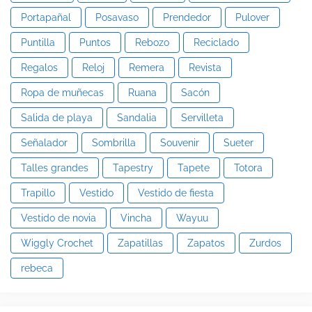
Portapañal
Posavaso
Prendedor
Pulover
Puntilla
Puntos
Rebozo
Reciclado
Regalos
Reloj
Remera
Revista
Ropa de muñecas
Ruana
Sacón
Salida de playa
Sandalia
Servilleta
Señalador
Sombrilla
Souvenir
Sueter
Talles grandes
Tapestry
Tapete
Totora
Trapillo
Vestido
Vestido de fiesta
Vestido de novia
Vincha
Wayuu
Wiggly Crochet
Zapatillas
Zapatos
Zurdos
rebeca