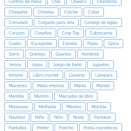
Centros de mesa
Chal
Chaleco
Chambrita
Chaqueta
Chinelas
Colcha
Collar
Comunión
Conjunto para niña
Consejo de tejido
Corazón
Corpiños
Crop Top
Cubrecama
Cuello
Escarpines
Estrella
Falda
Gorra
Gorro
Grannys
Guantes
Hombres
Jersey
Joyas
Juego de baño
Juguetes
Kimono
Libro crochet
Llaveros
Lámpara
Macetero
Malla enteriza
Manta
Mantel
Mantilla
Mantón
Marcador de libro
Mariposas
Minifalda
Mitones
Mochila
Navidad
Niña
Niño
Novia
Pantalon
Pantuflas
Pelele
Poncho
Porta-cosméticos