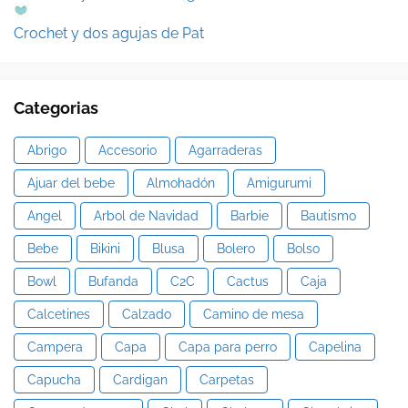
Crochet y dos agujas de Pat
Categorias
Abrigo
Accesorio
Agarraderas
Ajuar del bebe
Almohadón
Amigurumi
Angel
Arbol de Navidad
Barbie
Bautismo
Bebe
Bikini
Blusa
Bolero
Bolso
Bowl
Bufanda
C2C
Cactus
Caja
Calcetines
Calzado
Camino de mesa
Campera
Capa
Capa para perro
Capelina
Capucha
Cardigan
Carpetas