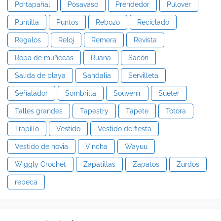
Portapañal
Posavaso
Prendedor
Pulover
Puntilla
Puntos
Rebozo
Reciclado
Regalos
Reloj
Remera
Revista
Ropa de muñecas
Ruana
Sacón
Salida de playa
Sandalia
Servilleta
Señalador
Sombrilla
Souvenir
Sueter
Talles grandes
Tapestry
Tapete
Totora
Trapillo
Vestido
Vestido de fiesta
Vestido de novia
Vincha
Wayuu
Wiggly Crochet
Zapatillas
Zapatos
Zurdos
rebeca