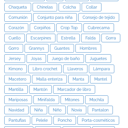
Chaqueta
Chinelas
Colcha
Collar
Comunión
Conjunto para niña
Consejo de tejido
Corazón
Corpiños
Crop Top
Cubrecama
Cuello
Escarpines
Estrella
Falda
Gorra
Gorro
Grannys
Guantes
Hombres
Jersey
Joyas
Juego de baño
Juguetes
Kimono
Libro crochet
Llaveros
Lámpara
Macetero
Malla enteriza
Manta
Mantel
Mantilla
Mantón
Marcador de libro
Mariposas
Minifalda
Mitones
Mochila
Navidad
Niña
Niño
Novia
Pantalon
Pantuflas
Pelele
Poncho
Porta-cosméticos