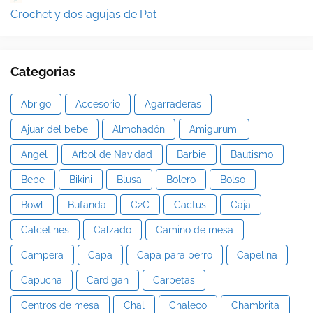
Crochet y dos agujas de Pat
Categorias
Abrigo
Accesorio
Agarraderas
Ajuar del bebe
Almohadón
Amigurumi
Angel
Arbol de Navidad
Barbie
Bautismo
Bebe
Bikini
Blusa
Bolero
Bolso
Bowl
Bufanda
C2C
Cactus
Caja
Calcetines
Calzado
Camino de mesa
Campera
Capa
Capa para perro
Capelina
Capucha
Cardigan
Carpetas
Centros de mesa
Chal
Chaleco
Chambrita