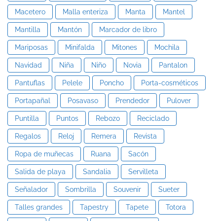
Macetero
Malla enteriza
Manta
Mantel
Mantilla
Mantón
Marcador de libro
Mariposas
Minifalda
Mitones
Mochila
Navidad
Niña
Niño
Novia
Pantalon
Pantuflas
Pelele
Poncho
Porta-cosméticos
Portapañal
Posavaso
Prendedor
Pulover
Puntilla
Puntos
Rebozo
Reciclado
Regalos
Reloj
Remera
Revista
Ropa de muñecas
Ruana
Sacón
Salida de playa
Sandalia
Servilleta
Señalador
Sombrilla
Souvenir
Sueter
Talles grandes
Tapestry
Tapete
Totora