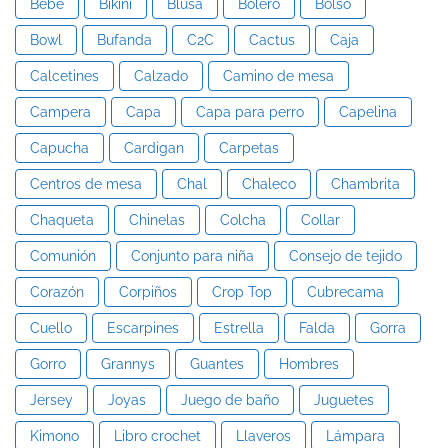
Bebe
Bikini
Blusa
Bolero
Bolso
Bowl
Bufanda
C2C
Cactus
Caja
Calcetines
Calzado
Camino de mesa
Campera
Capa
Capa para perro
Capelina
Capucha
Cardigan
Carpetas
Centros de mesa
Chal
Chaleco
Chambrita
Chaqueta
Chinelas
Colcha
Collar
Comunión
Conjunto para niña
Consejo de tejido
Corazón
Corpiños
Crop Top
Cubrecama
Cuello
Escarpines
Estrella
Falda
Gorra
Gorro
Grannys
Guantes
Hombres
Jersey
Joyas
Juego de baño
Juguetes
Kimono
Libro crochet
Llaveros
Lámpara