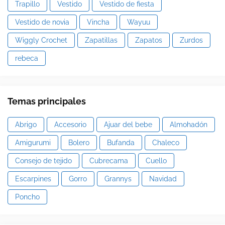
Trapillo
Vestido
Vestido de fiesta
Vestido de novia
Vincha
Wayuu
Wiggly Crochet
Zapatillas
Zapatos
Zurdos
rebeca
Temas principales
Abrigo
Accesorio
Ajuar del bebe
Almohadón
Amigurumi
Bolero
Bufanda
Chaleco
Consejo de tejido
Cubrecama
Cuello
Escarpines
Gorro
Grannys
Navidad
Poncho