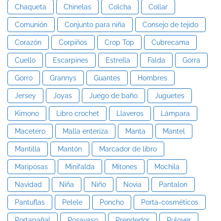
Chaqueta
Chinelas
Colcha
Collar
Comunión
Conjunto para niña
Consejo de tejido
Corazón
Corpiños
Crop Top
Cubrecama
Cuello
Escarpines
Estrella
Falda
Gorra
Gorro
Grannys
Guantes
Hombres
Jersey
Joyas
Juego de baño
Juguetes
Kimono
Libro crochet
Llaveros
Lámpara
Macetero
Malla enteriza
Manta
Mantel
Mantilla
Mantón
Marcador de libro
Mariposas
Minifalda
Mitones
Mochila
Navidad
Niña
Niño
Novia
Pantalon
Pantuflas
Pelele
Poncho
Porta-cosméticos
Portapañal
Posavaso
Prendedor
Pulover