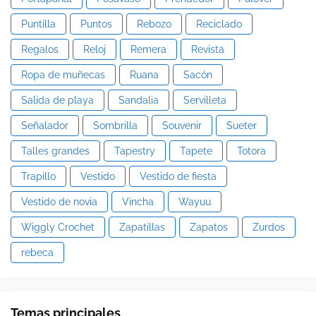
Puntilla
Puntos
Rebozo
Reciclado
Regalos
Reloj
Remera
Revista
Ropa de muñecas
Ruana
Sacón
Salida de playa
Sandalia
Servilleta
Señalador
Sombrilla
Souvenir
Sueter
Talles grandes
Tapestry
Tapete
Totora
Trapillo
Vestido
Vestido de fiesta
Vestido de novia
Vincha
Wayuu
Wiggly Crochet
Zapatillas
Zapatos
Zurdos
rebeca
Temas principales