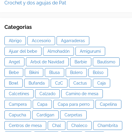
Crochet y dos agujas de Pat
Categorias
Abrigo
Accesorio
Agarraderas
Ajuar del bebe
Almohadón
Amigurumi
Angel
Arbol de Navidad
Barbie
Bautismo
Bebe
Bikini
Blusa
Bolero
Bolso
Bowl
Bufanda
C2C
Cactus
Caja
Calcetines
Calzado
Camino de mesa
Campera
Capa
Capa para perro
Capelina
Capucha
Cardigan
Carpetas
Centros de mesa
Chal
Chaleco
Chambrita