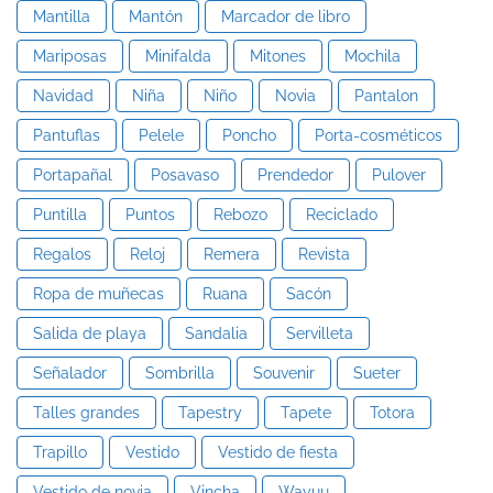
Mantilla
Mantón
Marcador de libro
Mariposas
Minifalda
Mitones
Mochila
Navidad
Niña
Niño
Novia
Pantalon
Pantuflas
Pelele
Poncho
Porta-cosméticos
Portapañal
Posavaso
Prendedor
Pulover
Puntilla
Puntos
Rebozo
Reciclado
Regalos
Reloj
Remera
Revista
Ropa de muñecas
Ruana
Sacón
Salida de playa
Sandalia
Servilleta
Señalador
Sombrilla
Souvenir
Sueter
Talles grandes
Tapestry
Tapete
Totora
Trapillo
Vestido
Vestido de fiesta
Vestido de novia
Vincha
Wayuu