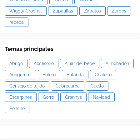
Wiggly Crochet
Zapatillas
Zapatos
Zurdos
rebeca
Temas principales
Abrigo
Accesorio
Ajuar del bebe
Almohadón
Amigurumi
Bolero
Bufanda
Chaleco
Consejo de tejido
Cubrecama
Cuello
Escarpines
Gorro
Grannys
Navidad
Poncho