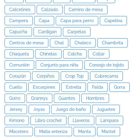
Calcetines
Calzado
Camino de mesa
Campera
Capa
Capa para perro
Capelina
Capucha
Cardigan
Carpetas
Centros de mesa
Chal
Chaleco
Chambrita
Chaqueta
Chinelas
Colcha
Collar
Comunión
Conjunto para niña
Consejo de tejido
Corazón
Corpiños
Crop Top
Cubrecama
Cuello
Escarpines
Estrella
Falda
Gorra
Gorro
Grannys
Guantes
Hombres
Jersey
Joyas
Juego de baño
Juguetes
Kimono
Libro crochet
Llaveros
Lámpara
Macetero
Malla enteriza
Manta
Mantel