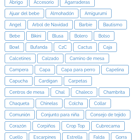
Abrigo
Accesorio
Agarraderas
Ajuar del bebe
Almohadón
Amigurumi
Angel
Arbol de Navidad
Barbie
Bautismo
Bebe
Bikini
Blusa
Bolero
Bolso
Bowl
Bufanda
C2C
Cactus
Caja
Calcetines
Calzado
Camino de mesa
Campera
Capa
Capa para perro
Capelina
Capucha
Cardigan
Carpetas
Centros de mesa
Chal
Chaleco
Chambrita
Chaqueta
Chinelas
Colcha
Collar
Comunión
Conjunto para niña
Consejo de tejido
Corazón
Corpiños
Crop Top
Cubrecama
Cuello
Escarpines
Estrella
Falda
Gorra