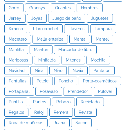
Gorro
Grannys
Guantes
Hombres
Jersey
Joyas
Juego de baño
Juguetes
Kimono
Libro crochet
Llaveros
Lámpara
Macetero
Malla enteriza
Manta
Mantel
Mantilla
Mantón
Marcador de libro
Mariposas
Minifalda
Mitones
Mochila
Navidad
Niña
Niño
Novia
Pantalon
Pantuflas
Pelele
Poncho
Porta-cosméticos
Portapañal
Posavaso
Prendedor
Pulover
Puntilla
Puntos
Rebozo
Reciclado
Regalos
Reloj
Remera
Revista
Ropa de muñecas
Ruana
Sacón