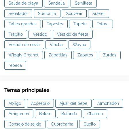
Salida de playa
Sandalia
Servilleta
Señalador
Sombrilla
Souvenir
Sueter
Talles grandes
Tapestry
Tapete
Totora
Trapillo
Vestido
Vestido de fiesta
Vestido de novia
Vincha
Wayuu
Wiggly Crochet
Zapatillas
Zapatos
Zurdos
rebeca
Temas principales
Abrigo
Accesorio
Ajuar del bebe
Almohadón
Amigurumi
Bolero
Bufanda
Chaleco
Consejo de tejido
Cubrecama
Cuello