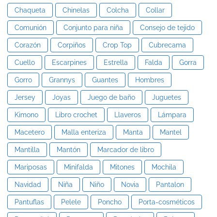
Chaqueta
Chinelas
Colcha
Collar
Comunión
Conjunto para niña
Consejo de tejido
Corazón
Corpiños
Crop Top
Cubrecama
Cuello
Escarpines
Estrella
Falda
Gorra
Gorro
Grannys
Guantes
Hombres
Jersey
Joyas
Juego de baño
Juguetes
Kimono
Libro crochet
Llaveros
Lámpara
Macetero
Malla enteriza
Manta
Mantel
Mantilla
Mantón
Marcador de libro
Mariposas
Minifalda
Mitones
Mochila
Navidad
Niña
Niño
Novia
Pantalon
Pantuflas
Pelele
Poncho
Porta-cosméticos