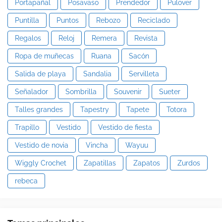
Portapañal
Posavaso
Prendedor
Pulover
Puntilla
Puntos
Rebozo
Reciclado
Regalos
Reloj
Remera
Revista
Ropa de muñecas
Ruana
Sacón
Salida de playa
Sandalia
Servilleta
Señalador
Sombrilla
Souvenir
Sueter
Talles grandes
Tapestry
Tapete
Totora
Trapillo
Vestido
Vestido de fiesta
Vestido de novia
Vincha
Wayuu
Wiggly Crochet
Zapatillas
Zapatos
Zurdos
rebeca