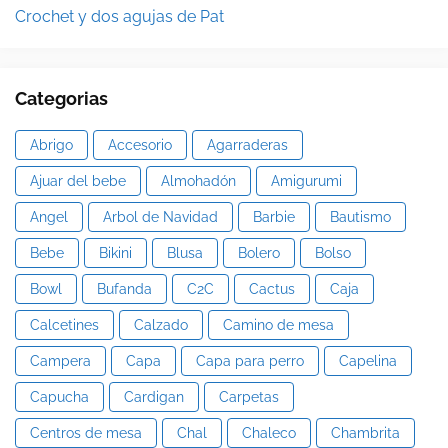
Crochet y dos agujas de Pat
Categorias
Abrigo
Accesorio
Agarraderas
Ajuar del bebe
Almohadón
Amigurumi
Angel
Arbol de Navidad
Barbie
Bautismo
Bebe
Bikini
Blusa
Bolero
Bolso
Bowl
Bufanda
C2C
Cactus
Caja
Calcetines
Calzado
Camino de mesa
Campera
Capa
Capa para perro
Capelina
Capucha
Cardigan
Carpetas
Centros de mesa
Chal
Chaleco
Chambrita