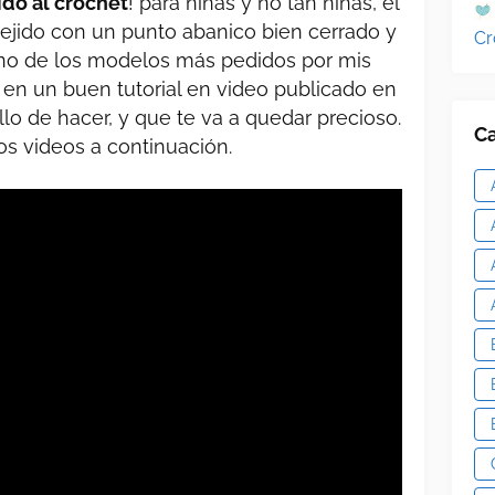
ido al crochet
! para niñas y no tan niñas, el
 tejido con un punto abanico bien cerrado y
Cr
Uno de los modelos más pedidos por mis
 en un buen tutorial en video publicado en
lo de hacer, y que te va a quedar precioso.
Ca
os videos a continuación.