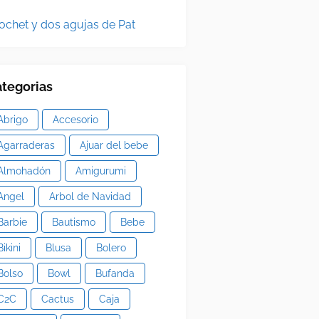
ochet y dos agujas de Pat
tegorias
Abrigo
Accesorio
Agarraderas
Ajuar del bebe
Almohadón
Amigurumi
Angel
Arbol de Navidad
Barbie
Bautismo
Bebe
Bikini
Blusa
Bolero
Bolso
Bowl
Bufanda
C2C
Cactus
Caja