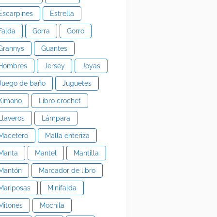
Escarpines
Estrella
Falda
Gorra
Gorro
Grannys
Guantes
Hombres
Jersey
Joyas
Juego de baño
Juguetes
Kimono
Libro crochet
Llaveros
Lámpara
Macetero
Malla enteriza
Manta
Mantel
Mantilla
Mantón
Marcador de libro
Mariposas
Minifalda
Mitones
Mochila