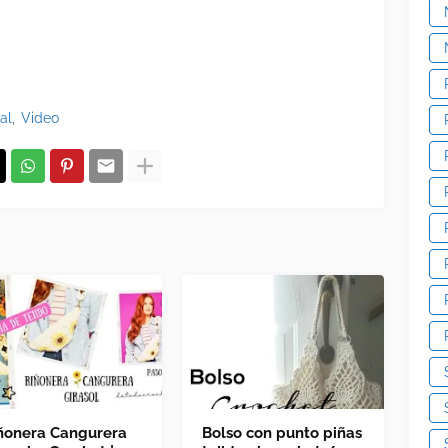
al
Video
ñonera Cangurera
Bolso con punto piñas