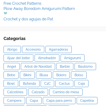
Free Crochet Patterns
Plow Away Boredom Amigurumi Pattern
Crochet y dos agujas de Pat
Categorias
Abrigo
Accesorio
Agarraderas
Ajuar del bebe
Almohadón
Amigurumi
Angel
Arbol de Navidad
Barbie
Bautismo
Bebe
Bikini
Blusa
Bolero
Bolso
Bowl
Bufanda
C2C
Cactus
Caja
Calcetines
Calzado
Camino de mesa
Campera
Capa
Capa para perro
Capelina