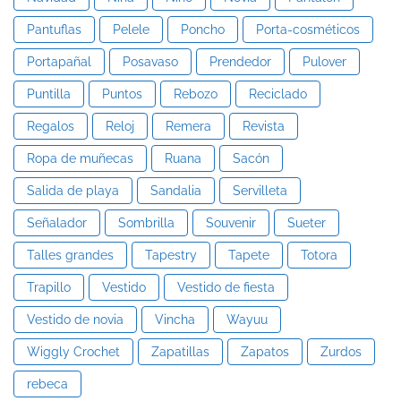
Pantuflas
Pelele
Poncho
Porta-cosméticos
Portapañal
Posavaso
Prendedor
Pulover
Puntilla
Puntos
Rebozo
Reciclado
Regalos
Reloj
Remera
Revista
Ropa de muñecas
Ruana
Sacón
Salida de playa
Sandalia
Servilleta
Señalador
Sombrilla
Souvenir
Sueter
Talles grandes
Tapestry
Tapete
Totora
Trapillo
Vestido
Vestido de fiesta
Vestido de novia
Vincha
Wayuu
Wiggly Crochet
Zapatillas
Zapatos
Zurdos
rebeca