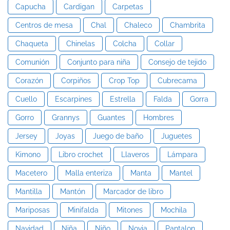
Capucha
Cardigan
Carpetas
Centros de mesa
Chal
Chaleco
Chambrita
Chaqueta
Chinelas
Colcha
Collar
Comunión
Conjunto para niña
Consejo de tejido
Corazón
Corpiños
Crop Top
Cubrecama
Cuello
Escarpines
Estrella
Falda
Gorra
Gorro
Grannys
Guantes
Hombres
Jersey
Joyas
Juego de baño
Juguetes
Kimono
Libro crochet
Llaveros
Lámpara
Macetero
Malla enteriza
Manta
Mantel
Mantilla
Mantón
Marcador de libro
Mariposas
Minifalda
Mitones
Mochila
Navidad
Niña
Niño
Novia
Pantalon