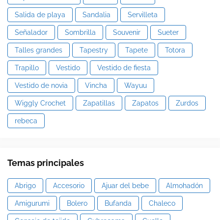
Salida de playa
Sandalia
Servilleta
Señalador
Sombrilla
Souvenir
Sueter
Talles grandes
Tapestry
Tapete
Totora
Trapillo
Vestido
Vestido de fiesta
Vestido de novia
Vincha
Wayuu
Wiggly Crochet
Zapatillas
Zapatos
Zurdos
rebeca
Temas principales
Abrigo
Accesorio
Ajuar del bebe
Almohadón
Amigurumi
Bolero
Bufanda
Chaleco