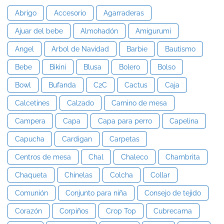
Abrigo
Accesorio
Agarraderas
Ajuar del bebe
Almohadón
Amigurumi
Angel
Arbol de Navidad
Barbie
Bautismo
Bebe
Bikini
Blusa
Bolero
Bolso
Bowl
Bufanda
C2C
Cactus
Caja
Calcetines
Calzado
Camino de mesa
Campera
Capa
Capa para perro
Capelina
Capucha
Cardigan
Carpetas
Centros de mesa
Chal
Chaleco
Chambrita
Chaqueta
Chinelas
Colcha
Collar
Comunión
Conjunto para niña
Consejo de tejido
Corazón
Corpiños
Crop Top
Cubrecama