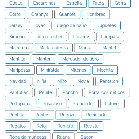
Cuello
Escarpines
Estrella
Falda
Gorra
Gorro
Grannys
Guantes
Hombres
Jersey
Joyas
Juego de baño
Juguetes
Kimono
Libro crochet
Llaveros
Lámpara
Macetero
Malla enteriza
Manta
Mantel
Mantilla
Mantón
Marcador de libro
Mariposas
Minifalda
Mitones
Mochila
Navidad
Niña
Niño
Novia
Pantalon
Pantuflas
Pelele
Poncho
Porta-cosméticos
Portapañal
Posavaso
Prendedor
Pulover
Puntilla
Puntos
Rebozo
Reciclado
Regalos
Reloj
Remera
Revista
Ropa de muñecas
Ruana
Sacón