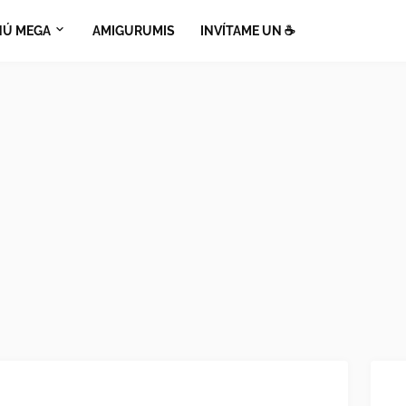
Ú MEGA
AMIGURUMIS
INVÍTAME UN ☕​