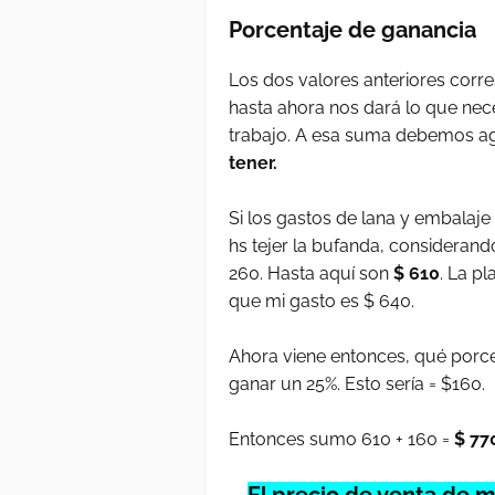
Porcentaje de ganancia
Los dos valores anteriores corr
hasta ahora nos dará lo que nece
trabajo. A esa suma debemos ag
tener.
Si los gastos de lana y embalaje
hs tejer la bufanda, considerand
260. Hasta aquí son
$ 610
. La p
que mi gasto es $ 640.
Ahora viene entonces, qué porc
ganar un 25%. Esto sería = $160.
Entonces sumo 610 + 160 =
$ 77
El precio de venta de m