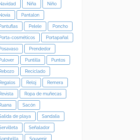
Navidad
Niña
Niño
Novia
Pantalon
Pantuflas
Pelele
Poncho
Porta-cosméticos
Portapañal
Posavaso
Prendedor
Pulover
Puntilla
Puntos
Rebozo
Reciclado
Regalos
Reloj
Remera
Revista
Ropa de muñecas
Ruana
Sacón
Salida de playa
Sandalia
Servilleta
Señalador
Sombrilla
Souvenir