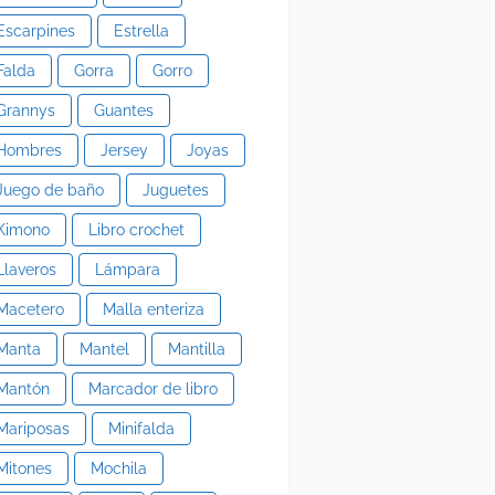
Escarpines
Estrella
Falda
Gorra
Gorro
Grannys
Guantes
Hombres
Jersey
Joyas
Juego de baño
Juguetes
Kimono
Libro crochet
Llaveros
Lámpara
Macetero
Malla enteriza
Manta
Mantel
Mantilla
Mantón
Marcador de libro
Mariposas
Minifalda
Mitones
Mochila