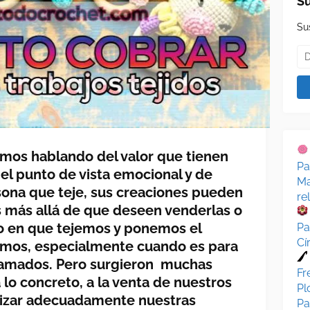
Su
Su
mos hablando del valor que tienen
Pa
el punto de vista emocional y de
Ma
rsona que teje, sus creaciones pueden
re
s más allá de que deseen venderlas o
o en que tejemos y ponemos el
Pa
Cí
emos, especialmente cuando es para
s amados. Pero surgieron muchas
Fr
lo concreto, a la venta de nuestros
Pl
rizar adecuadamente nuestras
Pa