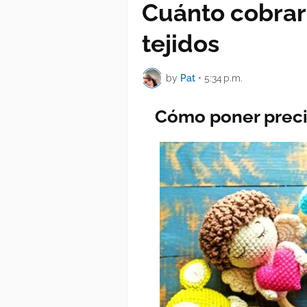
Cuánto cobrar 
tejidos
by
Pat
•
5:34 p.m.
Cómo poner precio