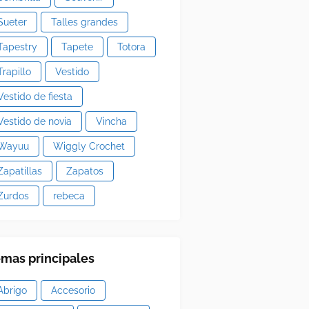
Sueter
Talles grandes
Tapestry
Tapete
Totora
Trapillo
Vestido
Vestido de fiesta
Vestido de novia
Vincha
Wayuu
Wiggly Crochet
Zapatillas
Zapatos
Zurdos
rebeca
mas principales
Abrigo
Accesorio