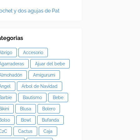
ochet y dos agujas de Pat
tegorias
Abrigo
Accesorio
Agarraderas
Ajuar del bebe
Almohadón
Amigurumi
Angel
Arbol de Navidad
Barbie
Bautismo
Bebe
Bikini
Blusa
Bolero
Bolso
Bowl
Bufanda
C2C
Cactus
Caja