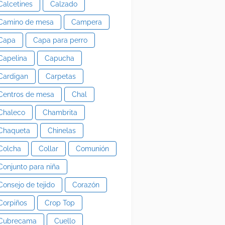
Calcetines
Calzado
Camino de mesa
Campera
Capa
Capa para perro
Capelina
Capucha
Cardigan
Carpetas
Centros de mesa
Chal
Chaleco
Chambrita
Chaqueta
Chinelas
Colcha
Collar
Comunión
Conjunto para niña
Consejo de tejido
Corazón
Corpiños
Crop Top
Cubrecama
Cuello