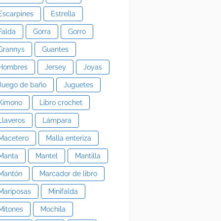
Escarpines
Estrella
Falda
Gorra
Gorro
Grannys
Guantes
Hombres
Jersey
Joyas
Juego de baño
Juguetes
Kimono
Libro crochet
Llaveros
Lámpara
Macetero
Malla enteriza
Manta
Mantel
Mantilla
Mantón
Marcador de libro
Mariposas
Minifalda
Mitones
Mochila