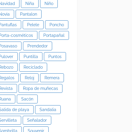
Navidad
Niña
Niño
Novia
Pantalon
Pantuflas
Pelele
Poncho
Porta-cosméticos
Portapañal
Posavaso
Prendedor
Pulover
Puntilla
Puntos
Rebozo
Reciclado
Regalos
Reloj
Remera
Revista
Ropa de muñecas
Ruana
Sacón
Salida de playa
Sandalia
Servilleta
Señalador
Sombrilla
Souvenir