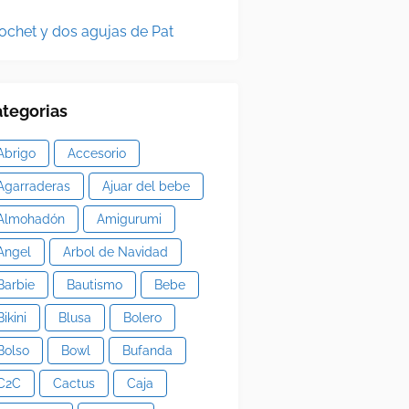
ochet y dos agujas de Pat
tegorias
Abrigo
Accesorio
Agarraderas
Ajuar del bebe
Almohadón
Amigurumi
Angel
Arbol de Navidad
Barbie
Bautismo
Bebe
Bikini
Blusa
Bolero
Bolso
Bowl
Bufanda
C2C
Cactus
Caja