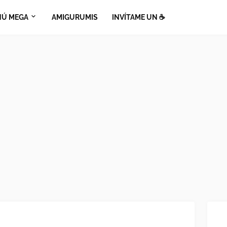
Ú MEGA
AMIGURUMIS
INVÍTAME UN ☕​