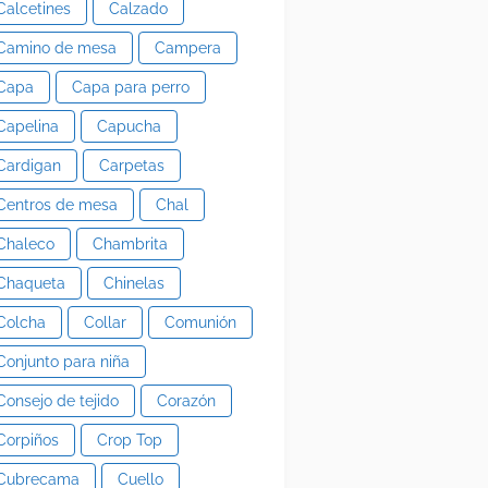
Calcetines
Calzado
Camino de mesa
Campera
Capa
Capa para perro
Capelina
Capucha
Cardigan
Carpetas
Centros de mesa
Chal
Chaleco
Chambrita
Chaqueta
Chinelas
Colcha
Collar
Comunión
Conjunto para niña
Consejo de tejido
Corazón
Corpiños
Crop Top
Cubrecama
Cuello