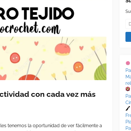
Su
Su
Pa
Ma
re
actividad con cada vez más
Pa
Cí
Fr
Pl
ales tenemos la oportunidad de ver fácilmente a
Pa