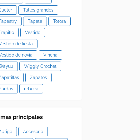
Sueter
Talles grandes
Tapestry
Tapete
Totora
Trapillo
Vestido
Vestido de fiesta
Vestido de novia
Vincha
Wayuu
Wiggly Crochet
Zapatillas
Zapatos
Zurdos
rebeca
mas principales
Abrigo
Accesorio