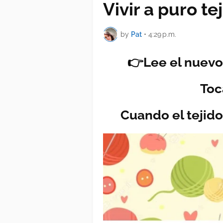
Vivir a puro te
by
Pat
•
4:29 p.m.
👉Lee el nuevo
To
Cuando el tejido 