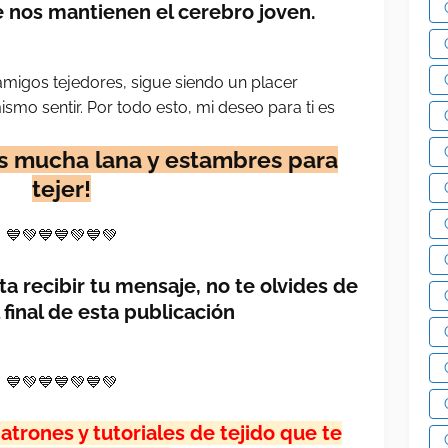
 nos mantienen el cerebro joven.
amigos tejedores, sigue siendo un placer
smo sentir. Por todo esto, mi deseo para ti es
s mucha lana y estambres para
tejer!
💙💚💙💙💚💙💚
 recibir tu mensaje, no te olvides de
l final de esta publicación
💙💚💙💙💚💙💚
trones y tutoriales de tejido que te