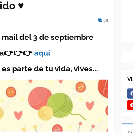
jido ♥
78
 mail del 3 de septiembre
ca👉👉👉
aquí
es parte de tu vida, vives...
Vi