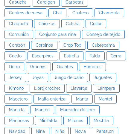
Capucha
Cardigan
Carpetas
Centros de mesa
Chal
Chaleco
Chambrita
Chaqueta
Chinelas
Colcha
Collar
Comunión
Conjunto para niña
Consejo de tejido
Corazón
Corpiños
Crop Top
Cubrecama
Cuello
Escarpines
Estrella
Falda
Gorra
Gorro
Grannys
Guantes
Hombres
Jersey
Joyas
Juego de baño
Juguetes
Kimono
Libro crochet
Llaveros
Lámpara
Macetero
Malla enteriza
Manta
Mantel
Mantilla
Mantón
Marcador de libro
Mariposas
Minifalda
Mitones
Mochila
Navidad
Niña
Niño
Novia
Pantalon