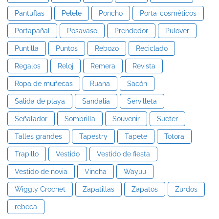
Pantuflas
Pelele
Poncho
Porta-cosméticos
Portapañal
Posavaso
Prendedor
Pulover
Puntilla
Puntos
Rebozo
Reciclado
Regalos
Reloj
Remera
Revista
Ropa de muñecas
Ruana
Sacón
Salida de playa
Sandalia
Servilleta
Señalador
Sombrilla
Souvenir
Sueter
Talles grandes
Tapestry
Tapete
Totora
Trapillo
Vestido
Vestido de fiesta
Vestido de novia
Vincha
Wayuu
Wiggly Crochet
Zapatillas
Zapatos
Zurdos
rebeca