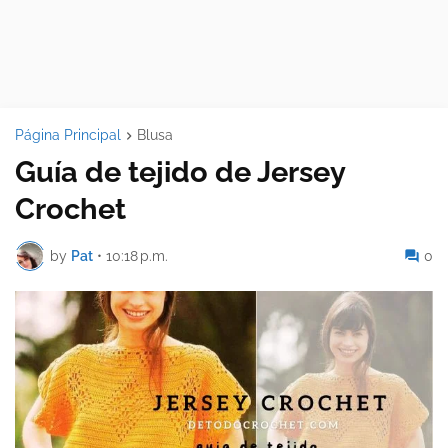
Página Principal
Blusa
Guía de tejido de Jersey
Crochet
by
Pat
•
10:18 p.m.
0