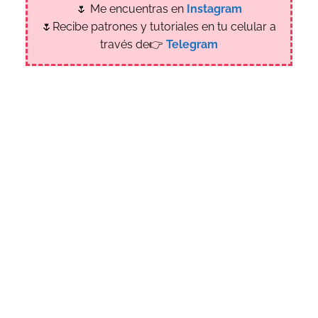
🌷 Me encuentras en
Instagram
🌷Recibe patrones y tutoriales en tu celular a
través de👉
Telegram