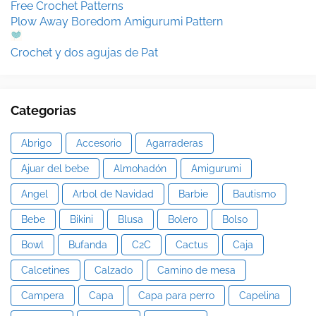
Free Crochet Patterns
Plow Away Boredom Amigurumi Pattern
Crochet y dos agujas de Pat
Categorias
Abrigo
Accesorio
Agarraderas
Ajuar del bebe
Almohadón
Amigurumi
Angel
Arbol de Navidad
Barbie
Bautismo
Bebe
Bikini
Blusa
Bolero
Bolso
Bowl
Bufanda
C2C
Cactus
Caja
Calcetines
Calzado
Camino de mesa
Campera
Capa
Capa para perro
Capelina