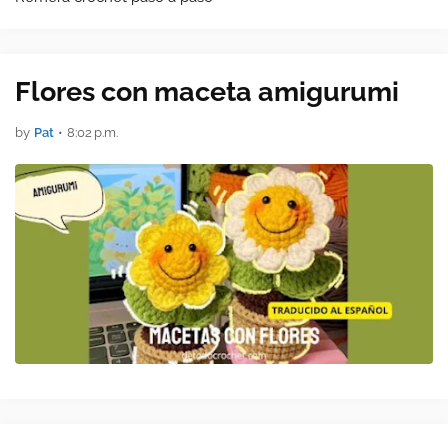
Flores con maceta amigurumi
by
Pat
•
8:02 p.m.