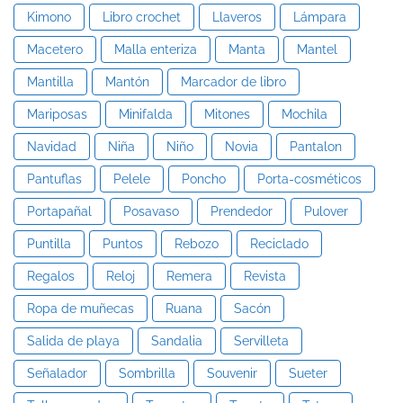
Kimono
Libro crochet
Llaveros
Lámpara
Macetero
Malla enteriza
Manta
Mantel
Mantilla
Mantón
Marcador de libro
Mariposas
Minifalda
Mitones
Mochila
Navidad
Niña
Niño
Novia
Pantalon
Pantuflas
Pelele
Poncho
Porta-cosméticos
Portapañal
Posavaso
Prendedor
Pulover
Puntilla
Puntos
Rebozo
Reciclado
Regalos
Reloj
Remera
Revista
Ropa de muñecas
Ruana
Sacón
Salida de playa
Sandalia
Servilleta
Señalador
Sombrilla
Souvenir
Sueter