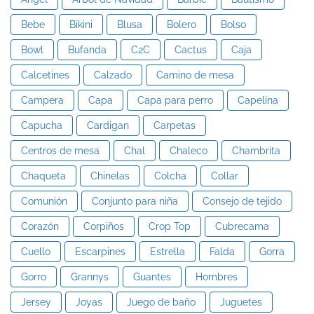
Bebe
Bikini
Blusa
Bolero
Bolso
Bowl
Bufanda
C2C
Cactus
Caja
Calcetines
Calzado
Camino de mesa
Campera
Capa
Capa para perro
Capelina
Capucha
Cardigan
Carpetas
Centros de mesa
Chal
Chaleco
Chambrita
Chaqueta
Chinelas
Colcha
Collar
Comunión
Conjunto para niña
Consejo de tejido
Corazón
Corpiños
Crop Top
Cubrecama
Cuello
Escarpines
Estrella
Falda
Gorra
Gorro
Grannys
Guantes
Hombres
Jersey
Joyas
Juego de baño
Juguetes