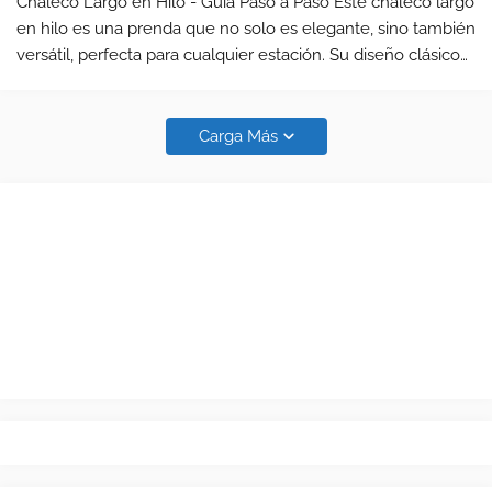
Chaleco Largo en Hilo - Guía Paso a Paso Este chaleco largo
en hilo es una prenda que no solo es elegante, sino también
versátil, perfecta para cualquier estación. Su diseño clásico
permite que lo combines tanto con atuendos casuales
como formales. A …
Carga Más