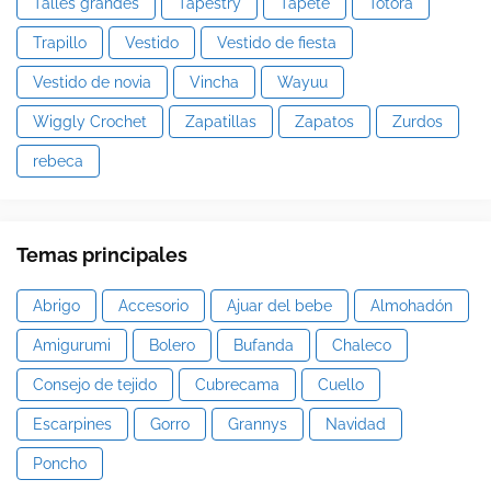
Talles grandes
Tapestry
Tapete
Totora
Trapillo
Vestido
Vestido de fiesta
Vestido de novia
Vincha
Wayuu
Wiggly Crochet
Zapatillas
Zapatos
Zurdos
rebeca
Temas principales
Abrigo
Accesorio
Ajuar del bebe
Almohadón
Amigurumi
Bolero
Bufanda
Chaleco
Consejo de tejido
Cubrecama
Cuello
Escarpines
Gorro
Grannys
Navidad
Poncho