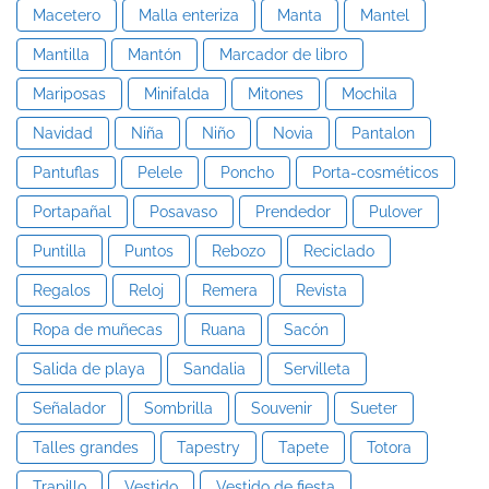
Macetero
Malla enteriza
Manta
Mantel
Mantilla
Mantón
Marcador de libro
Mariposas
Minifalda
Mitones
Mochila
Navidad
Niña
Niño
Novia
Pantalon
Pantuflas
Pelele
Poncho
Porta-cosméticos
Portapañal
Posavaso
Prendedor
Pulover
Puntilla
Puntos
Rebozo
Reciclado
Regalos
Reloj
Remera
Revista
Ropa de muñecas
Ruana
Sacón
Salida de playa
Sandalia
Servilleta
Señalador
Sombrilla
Souvenir
Sueter
Talles grandes
Tapestry
Tapete
Totora
Trapillo
Vestido
Vestido de fiesta