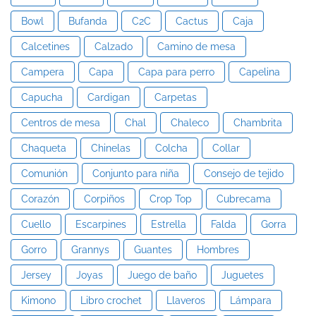
Bowl
Bufanda
C2C
Cactus
Caja
Calcetines
Calzado
Camino de mesa
Campera
Capa
Capa para perro
Capelina
Capucha
Cardigan
Carpetas
Centros de mesa
Chal
Chaleco
Chambrita
Chaqueta
Chinelas
Colcha
Collar
Comunión
Conjunto para niña
Consejo de tejido
Corazón
Corpiños
Crop Top
Cubrecama
Cuello
Escarpines
Estrella
Falda
Gorra
Gorro
Grannys
Guantes
Hombres
Jersey
Joyas
Juego de baño
Juguetes
Kimono
Libro crochet
Llaveros
Lámpara