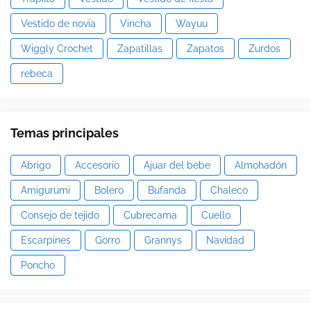
Vestido de novia
Vincha
Wayuu
Wiggly Crochet
Zapatillas
Zapatos
Zurdos
rebeca
Temas principales
Abrigo
Accesorio
Ajuar del bebe
Almohadón
Amigurumi
Bolero
Bufanda
Chaleco
Consejo de tejido
Cubrecama
Cuello
Escarpines
Gorro
Grannys
Navidad
Poncho