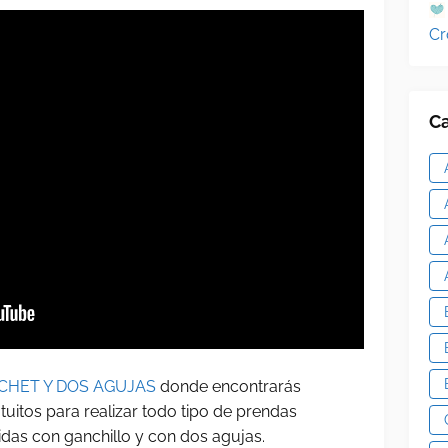
Cr
Ca
CHET Y DOS AGUJAS
donde encontrarás
tuitos para realizar todo tipo de prendas
idas con ganchillo y con dos agujas.