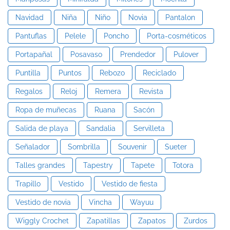
Navidad
Niña
Niño
Novia
Pantalon
Pantuflas
Pelele
Poncho
Porta-cosméticos
Portapañal
Posavaso
Prendedor
Pulover
Puntilla
Puntos
Rebozo
Reciclado
Regalos
Reloj
Remera
Revista
Ropa de muñecas
Ruana
Sacón
Salida de playa
Sandalia
Servilleta
Señalador
Sombrilla
Souvenir
Sueter
Talles grandes
Tapestry
Tapete
Totora
Trapillo
Vestido
Vestido de fiesta
Vestido de novia
Vincha
Wayuu
Wiggly Crochet
Zapatillas
Zapatos
Zurdos