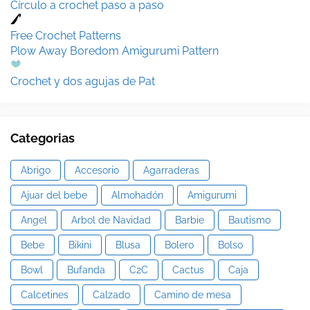
Círculo a crochet paso a paso
Free Crochet Patterns
Plow Away Boredom Amigurumi Pattern
Crochet y dos agujas de Pat
Categorias
Abrigo
Accesorio
Agarraderas
Ajuar del bebe
Almohadón
Amigurumi
Angel
Arbol de Navidad
Barbie
Bautismo
Bebe
Bikini
Blusa
Bolero
Bolso
Bowl
Bufanda
C2C
Cactus
Caja
Calcetines
Calzado
Camino de mesa