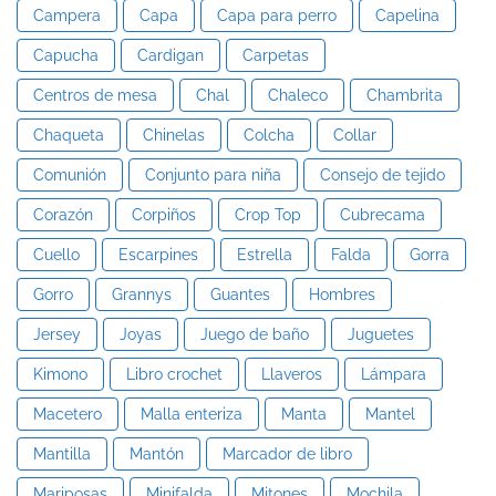
Campera
Capa
Capa para perro
Capelina
Capucha
Cardigan
Carpetas
Centros de mesa
Chal
Chaleco
Chambrita
Chaqueta
Chinelas
Colcha
Collar
Comunión
Conjunto para niña
Consejo de tejido
Corazón
Corpiños
Crop Top
Cubrecama
Cuello
Escarpines
Estrella
Falda
Gorra
Gorro
Grannys
Guantes
Hombres
Jersey
Joyas
Juego de baño
Juguetes
Kimono
Libro crochet
Llaveros
Lámpara
Macetero
Malla enteriza
Manta
Mantel
Mantilla
Mantón
Marcador de libro
Mariposas
Minifalda
Mitones
Mochila