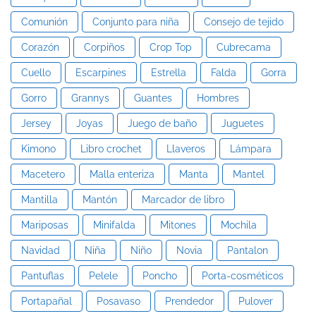
Comunión
Conjunto para niña
Consejo de tejido
Corazón
Corpiños
Crop Top
Cubrecama
Cuello
Escarpines
Estrella
Falda
Gorra
Gorro
Grannys
Guantes
Hombres
Jersey
Joyas
Juego de baño
Juguetes
Kimono
Libro crochet
Llaveros
Lámpara
Macetero
Malla enteriza
Manta
Mantel
Mantilla
Mantón
Marcador de libro
Mariposas
Minifalda
Mitones
Mochila
Navidad
Niña
Niño
Novia
Pantalon
Pantuflas
Pelele
Poncho
Porta-cosméticos
Portapañal
Posavaso
Prendedor
Pulover