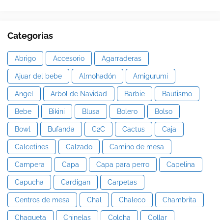
Categorias
Abrigo
Accesorio
Agarraderas
Ajuar del bebe
Almohadón
Amigurumi
Angel
Arbol de Navidad
Barbie
Bautismo
Bebe
Bikini
Blusa
Bolero
Bolso
Bowl
Bufanda
C2C
Cactus
Caja
Calcetines
Calzado
Camino de mesa
Campera
Capa
Capa para perro
Capelina
Capucha
Cardigan
Carpetas
Centros de mesa
Chal
Chaleco
Chambrita
Chaqueta
Chinelas
Colcha
Collar