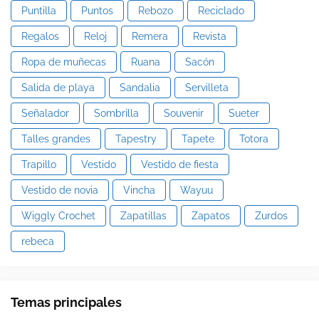
Puntilla
Puntos
Rebozo
Reciclado
Regalos
Reloj
Remera
Revista
Ropa de muñecas
Ruana
Sacón
Salida de playa
Sandalia
Servilleta
Señalador
Sombrilla
Souvenir
Sueter
Talles grandes
Tapestry
Tapete
Totora
Trapillo
Vestido
Vestido de fiesta
Vestido de novia
Vincha
Wayuu
Wiggly Crochet
Zapatillas
Zapatos
Zurdos
rebeca
Temas principales