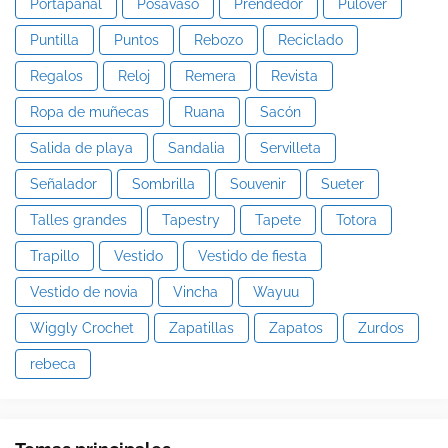
Portapañal
Posavaso
Prendedor
Pulover
Puntilla
Puntos
Rebozo
Reciclado
Regalos
Reloj
Remera
Revista
Ropa de muñecas
Ruana
Sacón
Salida de playa
Sandalia
Servilleta
Señalador
Sombrilla
Souvenir
Sueter
Talles grandes
Tapestry
Tapete
Totora
Trapillo
Vestido
Vestido de fiesta
Vestido de novia
Vincha
Wayuu
Wiggly Crochet
Zapatillas
Zapatos
Zurdos
rebeca