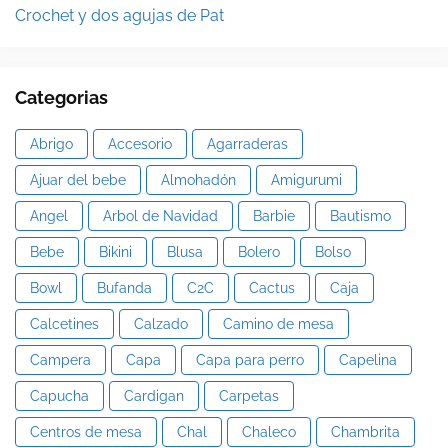
Crochet y dos agujas de Pat
Categorias
Abrigo
Accesorio
Agarraderas
Ajuar del bebe
Almohadón
Amigurumi
Angel
Arbol de Navidad
Barbie
Bautismo
Bebe
Bikini
Blusa
Bolero
Bolso
Bowl
Bufanda
C2C
Cactus
Caja
Calcetines
Calzado
Camino de mesa
Campera
Capa
Capa para perro
Capelina
Capucha
Cardigan
Carpetas
Centros de mesa
Chal
Chaleco
Chambrita