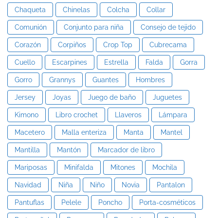
Chaqueta
Chinelas
Colcha
Collar
Comunión
Conjunto para niña
Consejo de tejido
Corazón
Corpiños
Crop Top
Cubrecama
Cuello
Escarpines
Estrella
Falda
Gorra
Gorro
Grannys
Guantes
Hombres
Jersey
Joyas
Juego de baño
Juguetes
Kimono
Libro crochet
Llaveros
Lámpara
Macetero
Malla enteriza
Manta
Mantel
Mantilla
Mantón
Marcador de libro
Mariposas
Minifalda
Mitones
Mochila
Navidad
Niña
Niño
Novia
Pantalon
Pantuflas
Pelele
Poncho
Porta-cosméticos