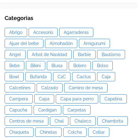
Categorias
Abrigo
Accesorio
Agarraderas
Ajuar del bebe
Almohadón
Amigurumi
Angel
Arbol de Navidad
Barbie
Bautismo
Bebe
Bikini
Blusa
Bolero
Bolso
Bowl
Bufanda
C2C
Cactus
Caja
Calcetines
Calzado
Camino de mesa
Campera
Capa
Capa para perro
Capelina
Capucha
Cardigan
Carpetas
Centros de mesa
Chal
Chaleco
Chambrita
Chaqueta
Chinelas
Colcha
Collar