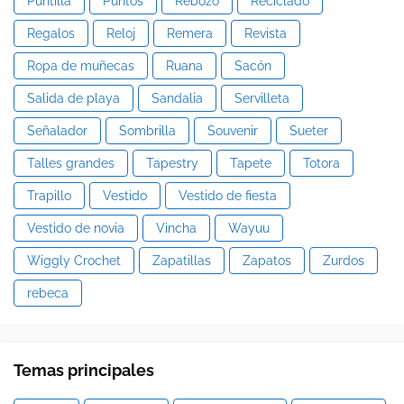
Puntilla
Puntos
Rebozo
Reciclado
Regalos
Reloj
Remera
Revista
Ropa de muñecas
Ruana
Sacón
Salida de playa
Sandalia
Servilleta
Señalador
Sombrilla
Souvenir
Sueter
Talles grandes
Tapestry
Tapete
Totora
Trapillo
Vestido
Vestido de fiesta
Vestido de novia
Vincha
Wayuu
Wiggly Crochet
Zapatillas
Zapatos
Zurdos
rebeca
Temas principales