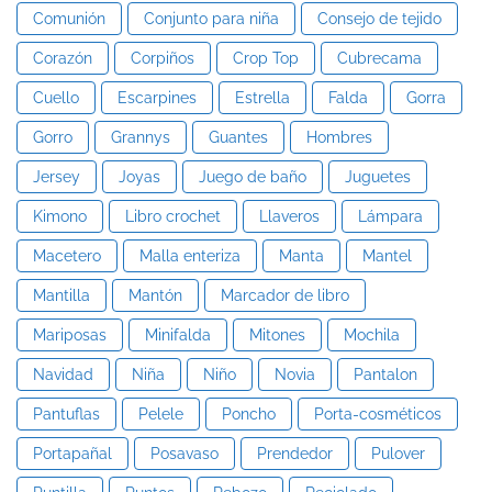
Comunión
Conjunto para niña
Consejo de tejido
Corazón
Corpiños
Crop Top
Cubrecama
Cuello
Escarpines
Estrella
Falda
Gorra
Gorro
Grannys
Guantes
Hombres
Jersey
Joyas
Juego de baño
Juguetes
Kimono
Libro crochet
Llaveros
Lámpara
Macetero
Malla enteriza
Manta
Mantel
Mantilla
Mantón
Marcador de libro
Mariposas
Minifalda
Mitones
Mochila
Navidad
Niña
Niño
Novia
Pantalon
Pantuflas
Pelele
Poncho
Porta-cosméticos
Portapañal
Posavaso
Prendedor
Pulover