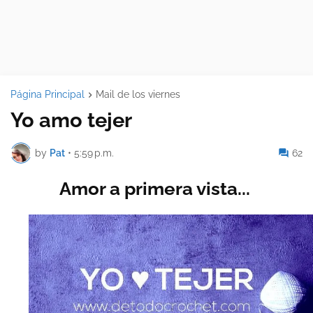
Página Principal
Mail de los viernes
Yo amo tejer
by
Pat
•
5:59 p.m.
62
Amor a primera vista...