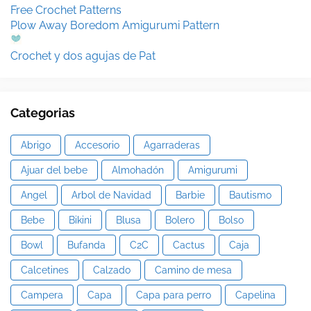
Free Crochet Patterns
Plow Away Boredom Amigurumi Pattern
Crochet y dos agujas de Pat
Categorias
Abrigo
Accesorio
Agarraderas
Ajuar del bebe
Almohadón
Amigurumi
Angel
Arbol de Navidad
Barbie
Bautismo
Bebe
Bikini
Blusa
Bolero
Bolso
Bowl
Bufanda
C2C
Cactus
Caja
Calcetines
Calzado
Camino de mesa
Campera
Capa
Capa para perro
Capelina