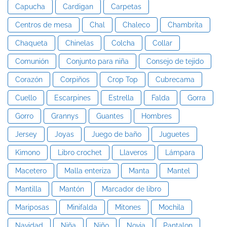
Capucha
Cardigan
Carpetas
Centros de mesa
Chal
Chaleco
Chambrita
Chaqueta
Chinelas
Colcha
Collar
Comunión
Conjunto para niña
Consejo de tejido
Corazón
Corpiños
Crop Top
Cubrecama
Cuello
Escarpines
Estrella
Falda
Gorra
Gorro
Grannys
Guantes
Hombres
Jersey
Joyas
Juego de baño
Juguetes
Kimono
Libro crochet
Llaveros
Lámpara
Macetero
Malla enteriza
Manta
Mantel
Mantilla
Mantón
Marcador de libro
Mariposas
Minifalda
Mitones
Mochila
Navidad
Niña
Niño
Novia
Pantalon