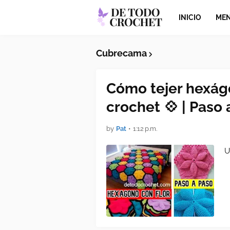
INICIO
MEN
Cubrecama
Cómo tejer hexágo
crochet 💠 | Paso 
by
Pat
•
1:12 p.m.
U