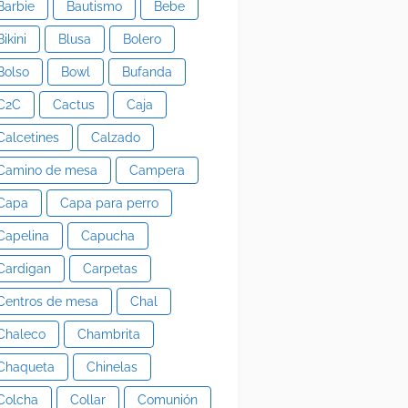
Barbie
Bautismo
Bebe
Bikini
Blusa
Bolero
Bolso
Bowl
Bufanda
C2C
Cactus
Caja
Calcetines
Calzado
Camino de mesa
Campera
Capa
Capa para perro
Capelina
Capucha
Cardigan
Carpetas
Centros de mesa
Chal
Chaleco
Chambrita
Chaqueta
Chinelas
Colcha
Collar
Comunión