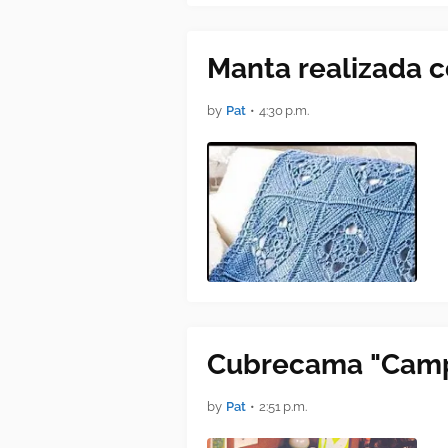
Manta realizada c
by
Pat
•
4:30 p.m.
Cubrecama "Camp
by
Pat
•
2:51 p.m.