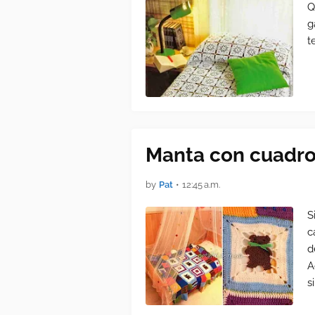
Q
g
t
Manta con cuadros
by
Pat
•
12:45 a.m.
S
c
d
A
s