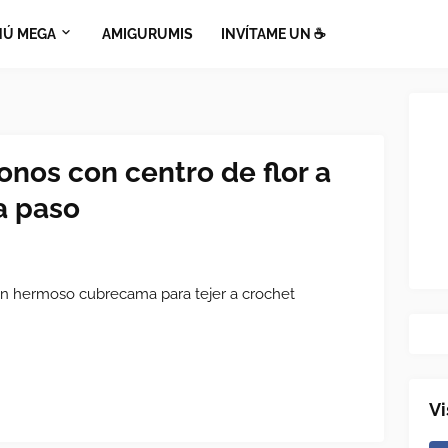
Ú MEGA
AMIGURUMIS
INVÍTAME UN ☕​
nos con centro de flor a
a paso
n hermoso cubrecama para tejer a crochet
Vi