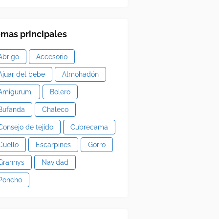
mas principales
Abrigo
Accesorio
Ajuar del bebe
Almohadón
Amigurumi
Bolero
Bufanda
Chaleco
Consejo de tejido
Cubrecama
Cuello
Escarpines
Gorro
Grannys
Navidad
Poncho