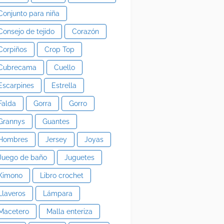
Conjunto para niña
Consejo de tejido
Corazón
Corpiños
Crop Top
Cubrecama
Cuello
Escarpines
Estrella
Falda
Gorra
Gorro
Grannys
Guantes
Hombres
Jersey
Joyas
Juego de baño
Juguetes
Kimono
Libro crochet
Llaveros
Lámpara
Macetero
Malla enteriza