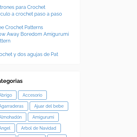
trones para Crochet
rculo a crochet paso a paso
ee Crochet Patterns
ow Away Boredom Amigurumi
ttern
ochet y dos agujas de Pat
tegorias
Abrigo
Accesorio
Agarraderas
Ajuar del bebe
Almohadón
Amigurumi
Angel
Arbol de Navidad