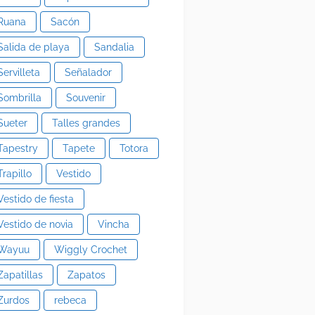
Ruana
Sacón
Salida de playa
Sandalia
Servilleta
Señalador
Sombrilla
Souvenir
Sueter
Talles grandes
Tapestry
Tapete
Totora
Trapillo
Vestido
Vestido de fiesta
Vestido de novia
Vincha
Wayuu
Wiggly Crochet
Zapatillas
Zapatos
Zurdos
rebeca