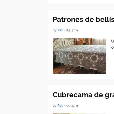
Patrones de bellí
by
Pat
•
8:51 p.m.
U
c
Cubrecama de gr
by
Pat
•
5:57 p.m.