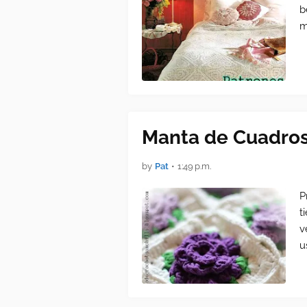
b
m
Manta de Cuadros
by
Pat
•
1:49 p.m.
P
t
v
u