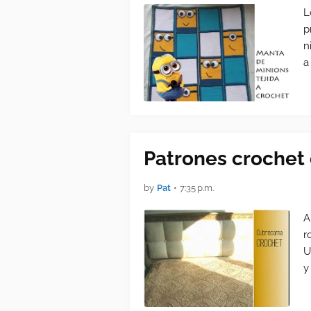
L
p
n
a
Patrones crochet
by
Pat
•
7:35 p.m.
A
r
U
y