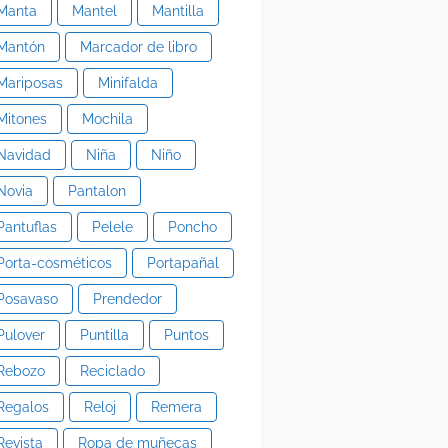
Manta
Mantel
Mantilla
Mantón
Marcador de libro
Mariposas
Minifalda
Mitones
Mochila
Navidad
Niña
Niño
Novia
Pantalon
Pantuflas
Pelele
Poncho
Porta-cosméticos
Portapañal
Posavaso
Prendedor
Pulover
Puntilla
Puntos
Rebozo
Reciclado
Regalos
Reloj
Remera
Revista
Ropa de muñecas