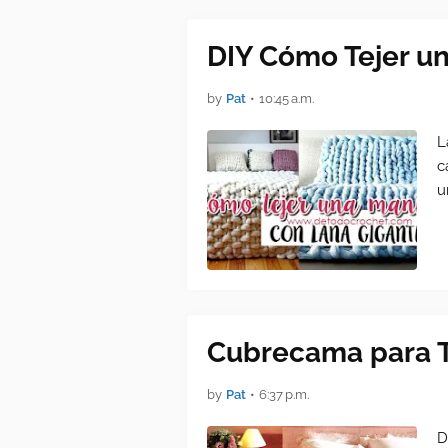
DIY Cómo Tejer u
by
Pat
•
10:45 a.m.
L
c
u
Cubrecama para Te
by
Pat
•
6:37 p.m.
D