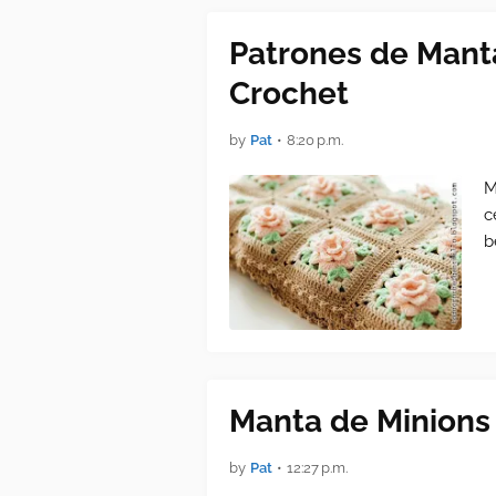
Patrones de Manta
Crochet
by
Pat
•
8:20 p.m.
M
c
b
Manta de Minions 
by
Pat
•
12:27 p.m.